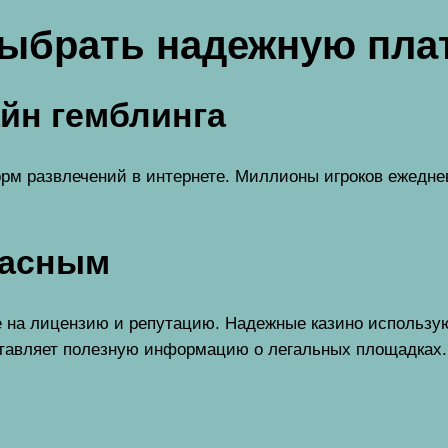
 выбрать надежную пл
йн гемблинга
рм развлечений в интернете. Миллионы игроков ежеднев
пасным
 на лицензию и репутацию. Надежные казино использу
тавляет полезную информацию о легальных площадках.