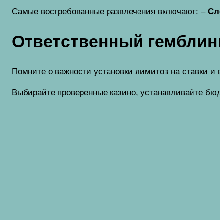
Самые востребованные развлечения включают: –
Сл
Ответственный гемблин
Помните о важности установки лимитов на ставки и 
Выбирайте проверенные казино, устанавливайте бюд