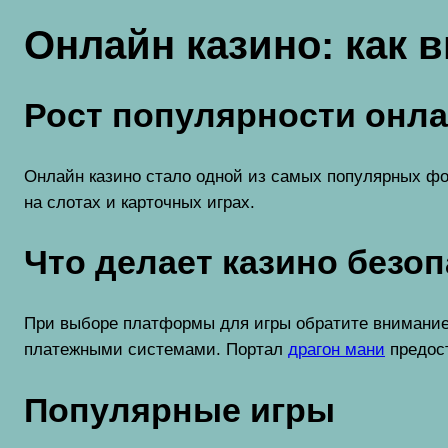
Онлайн казино: как
Рост популярности онла
Онлайн казино стало одной из самых популярных фо
на слотах и карточных играх.
Что делает казино безо
При выборе платформы для игры обратите внимание
платежными системами. Портал
драгон мани
предос
Популярные игры