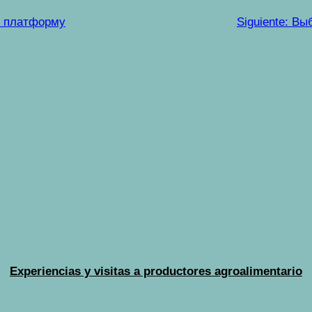
ю платформу
Siguiente:
Выб
Experiencias y visitas a productores agroalimentario