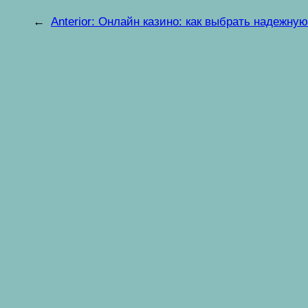
←
Anterior:
Онлайн казино: как выбрать надежну