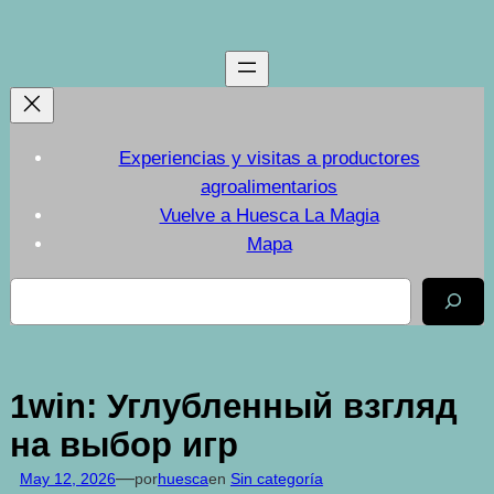
Saltar
al
contenido
Experiencias y visitas a productores
agroalimentarios
Vuelve a Huesca La Magia
Mapa
Buscar
1win: Углубленный взгляд
на выбор игр
—
May 12, 2026
por
huesca
en
Sin categoría