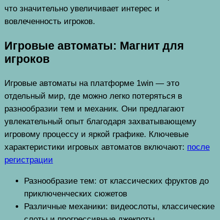
что значительно увеличивает интерес и
вовлеченность игроков.
Игровые автоматы: Магнит для
игроков
Игровые автоматы на платформе 1win — это
отдельный мир, где можно легко потеряться в
разнообразии тем и механик. Они предлагают
увлекательный опыт благодаря захватывающему
игровому процессу и яркой графике. Ключевые
характеристики игровых автоматов включают:
после
регистрации
Разнообразие тем: от классических фруктов до
приключенческих сюжетов
Различные механики: видеослоты, классические
слоты и прогрессивные джекпоты