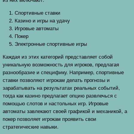
из них включают:
Спортивные ставки
Казино и игры на удачу
Игровые автоматы
Покер
Электронные спортивные игры
Каждая из этих категорий представляет собой
уникальную возможность для игроков, предлагая
разнообразие и специфику. Например, спортивные
ставки позволяют игрокам делать прогнозы и
зарабатывать на результатах реальных событий,
тогда как казино предлагает опцию развлечься с
помощью слотов и настольных игр. Игровые
автоматы завлекают своей графикой и механикой, а
покер позволяет игрокам проявить свои
стратегические навыки.