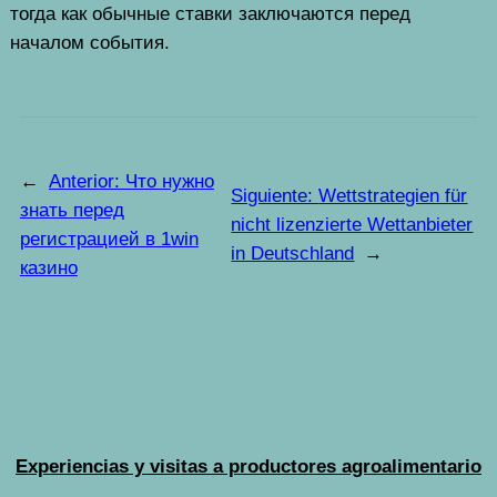
тогда как обычные ставки заключаются перед
началом события.
←
Anterior:
Что нужно
Siguiente:
Wettstrategien für
знать перед
nicht lizenzierte Wettanbieter
регистрацией в 1win
in Deutschland
→
казино
Experiencias y visitas a productores agroalimentario