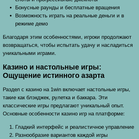
Бонусные раунды и бесплатные вращения
Возможность играть на реальные деньги и в
режиме демо
Благодаря этим особенностями, игроки продолжают
возвращаться, чтобы испытать удачу и насладиться
уникальными играми.
Казино и настольные игры:
Ощущение истинного азарта
Раздел с казино на 1win включает настольные игры,
такие как блэкджек, рулетка и баккара. Эти
классические игры предлагают уникальный опыт.
Основные особенности казино игр на платформе:
Гладкий интерфейс и реалистичное управление
Разнообразие вариантов каждой игры