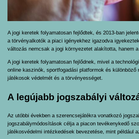
A jogi keretek folyamatosan fejlődtek, és 2013-ban jelent
a törvényalkotók a piaci igényekhez igazodva igyekeztek
változás nemcsak a jogi környezetet alakította, hanem a
A jogi keretek folyamatosan fejlődnek, mivel a technológ
online kaszinók, sportfogadási platformok és különböző 
játékosok védelmét és a törvényességet.
A legújabb jogszabályi változ
Az utóbbi években a szerencsejátékra vonatkozó jogszab
jogszabálymódosítások célja a piacon tevékenykedő szolg
játékosvédelmi intézkedések bevezetése, mint például a