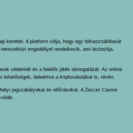
 kereteit. A platform célja, hogy egy felhasználóbarát
nemzetközi engedéllyel rendelkezik, ami biztosítja,
sok védelmét és a felelős játék támogatását. Az online
lehetőségek, beleértve a kriptovalutákat is, révén.
 helyi jogszabályokat és előírásokat. A Zoccer Casino
 védik.