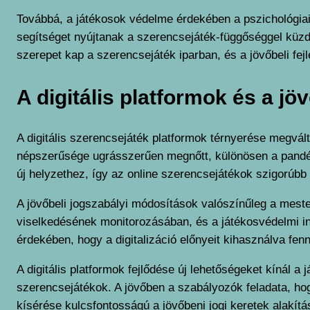
Továbbá, a játékosok védelme érdekében a pszichológia
segítséget nyújtanak a szerencsejáték-függőséggel küzdő
szerepet kap a szerencsejáték iparban, és a jövőbeli fej
A digitális platformok és a jö
A digitális szerencsejáték platformok térnyerése megvál
népszerűsége ugrásszerűen megnőtt, különösen a pandémia
új helyzethez, így az online szerencsejátékok szigorúb
A jövőbeli jogszabályi módosítások valószínűleg a meste
viselkedésének monitorozásában, és a játékosvédelmi i
érdekében, hogy a digitalizáció előnyeit kihasználva fenn
A digitális platformok fejlődése új lehetőségeket kínál a
szerencsejátékok. A jövőben a szabályozók feladata, hogy
kísérése kulcsfontosságú a jövőbeni jogi keretek alakít