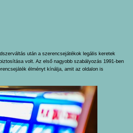
dszerváltás után a szerencsejátékok legális keretek
 biztosítása volt. Az első nagyobb szabályozás 1991-ben
erencsejáték élményt kínálja, amit az oldalon is