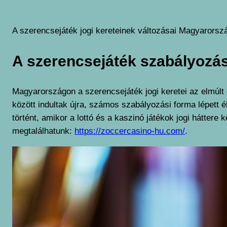
A szerencsejáték jogi kereteinek változásai Magyarorsz
A szerencsejáték szabályozás
Magyarországon a szerencsejáték jogi keretei az elmúlt 
között indultak újra, számos szabályozási forma lépett 
történt, amikor a lottó és a kaszinó játékok jogi háttere
megtalálhatunk:
https://zoccercasino-hu.com/
.