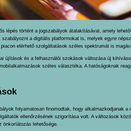
ős lépés történt a jogszabályok átalakításával, amely lehető
 szabályozni a digitális platformokat is, melyek egyre népsz
 piacon elérhető szolgáltatások széles spektrumát is magáv
iai újítások és a felhasználói szokások változása új kihívá
mobilalkalmazások széles választéka. A hatóságoknak reagáln
ások
ályok folyamatosan finomodtak, hogy alkalmazkodjanak a di
áltatók ellenőrzésének szigorítása volt. A változások közöt
z önkorlátozás lehetősége.