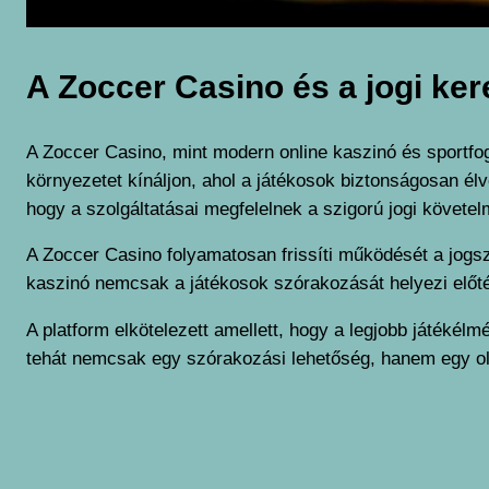
A Zoccer Casino és a jogi ker
A Zoccer Casino, mint modern online kaszinó és sportfog
környezetet kínáljon, ahol a játékosok biztonságosan él
hogy a szolgáltatásai megfelelnek a szigorú jogi követe
A Zoccer Casino folyamatosan frissíti működését a jogsz
kaszinó nemcsak a játékosok szórakozását helyezi előtér
A platform elkötelezett amellett, hogy a legjobb játékél
tehát nemcsak egy szórakozási lehetőség, hanem egy olya