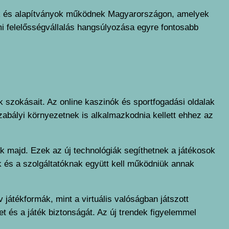
tek és alapítványok működnek Magyarországon, amelyek
mi felelősségvállalás hangsúlyozása egyre fontosabb
k szokásait. Az online kaszinók és sportfogadási oldalak
zabályi környezetnek is alkalmazkodnia kellett ehhez az
ak majd. Ezek az új technológiák segíthetnek a játékosok
és a szolgáltatóknak együtt kell működniük annak
 játékformák, mint a virtuális valóságban játszott
et és a játék biztonságát. Az új trendek figyelemmel