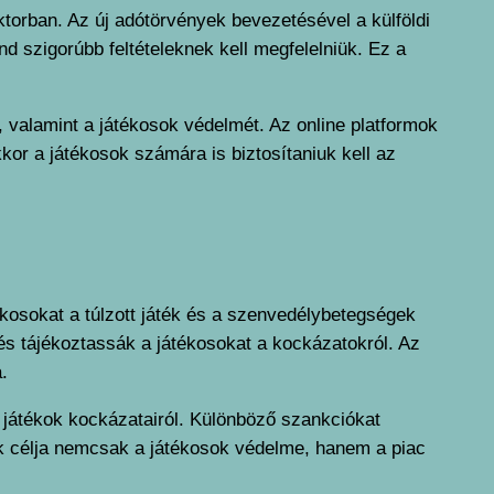
ktorban. Az új adótörvények bevezetésével a külföldi
d szigorúbb feltételeknek kell megfelelniük. Ez a
, valamint a játékosok védelmét. Az online platformok
r a játékosok számára is biztosítaniuk kell az
kosokat a túlzott játék és a szenvedélybetegségek
 és tájékoztassák a játékosokat a kockázatokról. Az
.
 játékok kockázatairól. Különböző szankciókat
sek célja nemcsak a játékosok védelme, hanem a piac