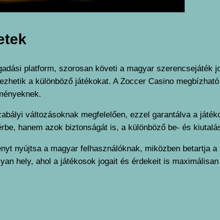
etek
adási platform, szorosan követi a magyar szerencsejáték jogi
vezhetik a különböző játékokat. A Zoccer Casino megbízható 
lményeknek.
abályi változásoknak megfelelően, ezzel garantálva a játéko
be, hanem azok biztonságát is, a különböző be- és kiutalási 
ményt nyújtsa a magyar felhasználóknak, miközben betartja a
n hely, ahol a játékosok jogait és érdekeit is maximálisan