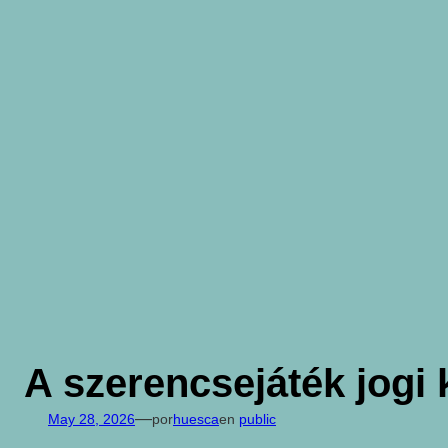
Saltar
al
contenido
A szerencsejáték jogi
—
May 28, 2026
por
huesca
en
public