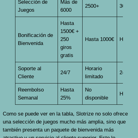
Selección de
Más de
2500+
3000+
Juegos
6000
Hasta
1500€ +
Bonificación de
250
Hasta 1000€
Hasta 
Bienvenida
giros
gratis
Soporte al
Horario
24/7
24/7
Cliente
limitado
Reembolso
Hasta
No
Hasta 
Semanal
25%
disponible
Como se puede ver en la tabla, Slotrize no solo ofrece
una selección de juegos mucho más amplia, sino que
también presenta un paquete de bienvenida más
atractivo y un servicio al cliente superior. Esto lo