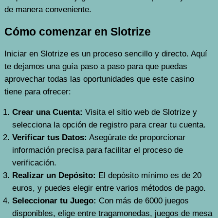
de manera conveniente.
Cómo comenzar en Slotrize
Iniciar en Slotrize es un proceso sencillo y directo. Aquí
te dejamos una guía paso a paso para que puedas
aprovechar todas las oportunidades que este casino
tiene para ofrecer:
Crear una Cuenta:
Visita el sitio web de Slotrize y
selecciona la opción de registro para crear tu cuenta.
Verificar tus Datos:
Asegúrate de proporcionar
información precisa para facilitar el proceso de
verificación.
Realizar un Depósito:
El depósito mínimo es de 20
euros, y puedes elegir entre varios métodos de pago.
Seleccionar tu Juego:
Con más de 6000 juegos
disponibles, elige entre tragamonedas, juegos de mesa