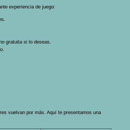
nte experiencia de juego:
es.
 gratuita si lo deseas.
o.
ores vuelvan por más. Aquí te presentamos una