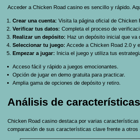
Acceder a Chicken Road casino es sencillo y rápido. Aq
Crear una cuenta:
Visita la página oficial de Chicken
Verificar tus datos:
Completa el proceso de verificaci
Realizar un depósito:
Haz un depósito inicial que va 
Seleccionar tu juego:
Accede a Chicken Road 2.0 y el
Empezar a jugar:
Inicia el juego y utiliza tus estrate
Acceso fácil y rápido a juegos emocionantes.
Opción de jugar en demo gratuita para practicar.
Amplia gama de opciones de depósito y retiro.
Análisis de característica
Chicken Road casino destaca por varias características
comparación de sus características clave frente a otros