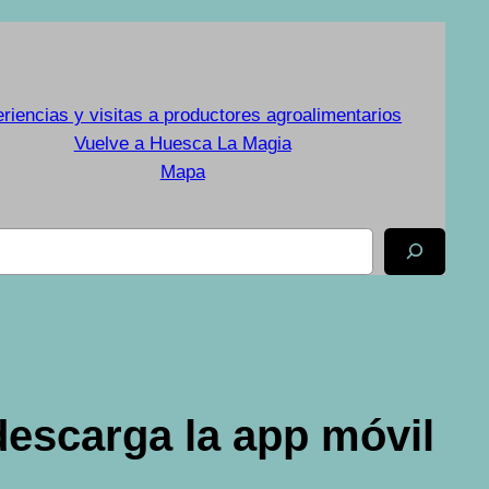
riencias y visitas a productores agroalimentarios
Vuelve a Huesca La Magia
Mapa
escarga la app móvil