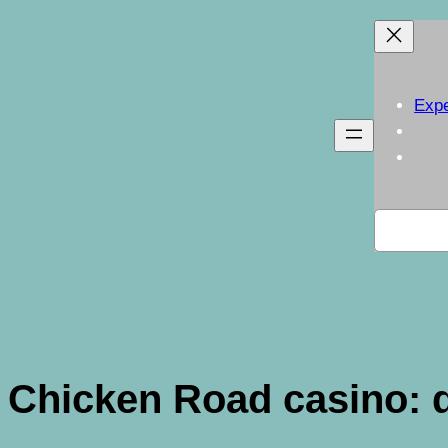
Expe
Buscar
Chicken Road casino: d