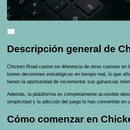
Descripción general de C
Chicken Road casino se diferencia de otros casinos en l
tomen decisiones estratégicas en tiempo real, lo que añ
tienen la oportunidad de incrementar sus ganancias mien
Además, la plataforma es completamente accesible desde m
simplicidad y la adicción del juego lo han convertido en 
Cómo comenzar en Chick