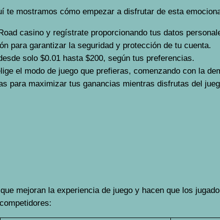
uí te mostramos cómo empezar a disfrutar de esta emociona
 Road casino y regístrate proporcionando tus datos personal
ón para garantizar la seguridad y protección de tu cuenta.
desde solo $0.01 hasta $200, según tus preferencias.
ige el modo de juego que prefieras, comenzando con la demo
gias para maximizar tus ganancias mientras disfrutas del jueg
s
 que mejoran la experiencia de juego y hacen que los jugad
 competidores: