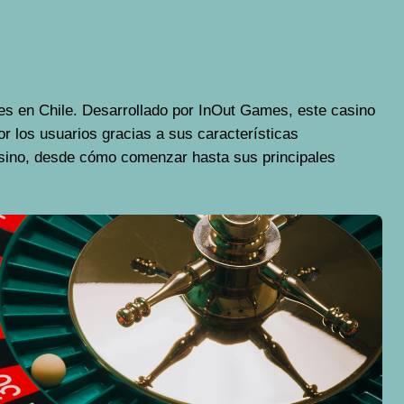
es en Chile. Desarrollado por InOut Games, este casino
or los usuarios gracias a sus características
casino, desde cómo comenzar hasta sus principales