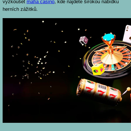
vyzkoušet
mafia casino
, kde najdete širokou nabídku
herních zážitků.