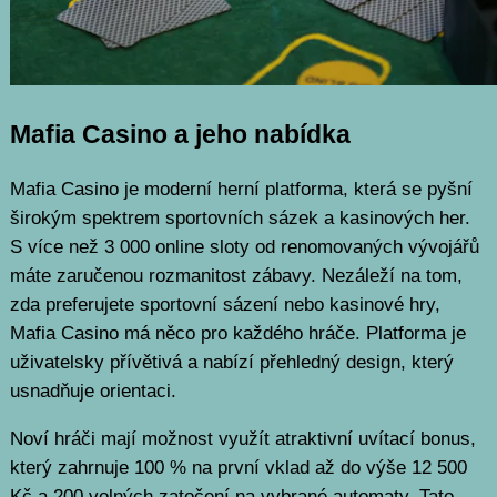
Mafia Casino a jeho nabídka
Mafia Casino je moderní herní platforma, která se pyšní
širokým spektrem sportovních sázek a kasinových her.
S více než 3 000 online sloty od renomovaných vývojářů
máte zaručenou rozmanitost zábavy. Nezáleží na tom,
zda preferujete sportovní sázení nebo kasinové hry,
Mafia Casino má něco pro každého hráče. Platforma je
uživatelsky přívětivá a nabízí přehledný design, který
usnadňuje orientaci.
Noví hráči mají možnost využít atraktivní uvítací bonus,
který zahrnuje 100 % na první vklad až do výše 12 500
Kč a 200 volných zatočení na vybrané automaty. Tato