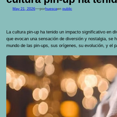
—
May 21, 2026
por
huesca
en
public
La cultura pin-up ha tenido un impacto significativo en 
que evocan una sensación de diversión y nostalgia, se h
mundo de las pin-ups, sus orígenes, su evolución, y el 