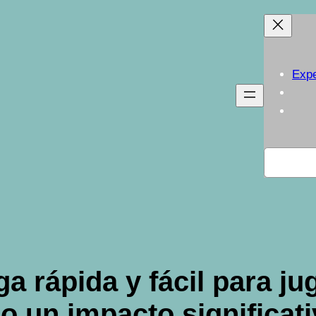
Expe
Buscar
a rápida y fácil para ju
do un impacto significat