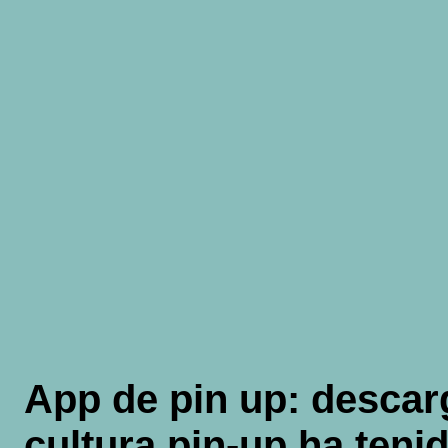
Saltar
al
contenido
App de pin up: descarg
cultura pin-up ha teni