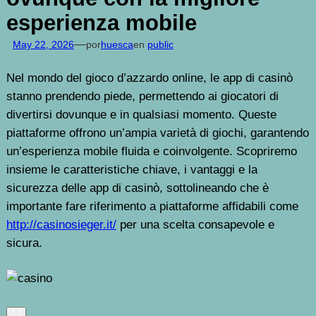
esperienza mobile
—
May 22, 2026
por
huesca
en
public
Nel mondo del gioco d’azzardo online, le app di casinò
stanno prendendo piede, permettendo ai giocatori di
divertirsi dovunque e in qualsiasi momento. Queste
piattaforme offrono un’ampia varietà di giochi, garantendo
un’esperienza mobile fluida e coinvolgente. Scopriremo
insieme le caratteristiche chiave, i vantaggi e la
sicurezza delle app di casinò, sottolineando che è
importante fare riferimento a piattaforme affidabili come
http://casinosieger.it/
per una scelta consapevole e
sicura.