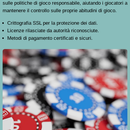
sulle politiche di gioco responsabile, aiutando i giocatori a
mantenere il controllo sulle proprie abitudini di gioco.
Crittografia SSL per la protezione dei dati.
Licenze rilasciate da autorità riconosciute.
Metodi di pagamento certificati e sicuri.