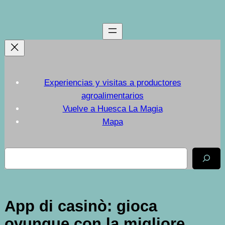
Saltar
al
contenido
Experiencias y visitas a productores
agroalimentarios
Vuelve a Huesca La Magia
Mapa
Buscar
App di casinò: gioca
ovunque con la migliore