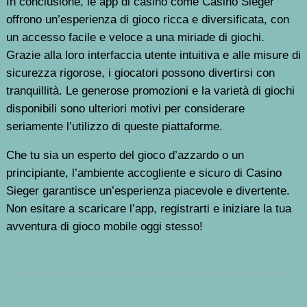
In conclusione, le app di casinò come Casino Sieger
offrono un’esperienza di gioco ricca e diversificata, con
un accesso facile e veloce a una miriade di giochi.
Grazie alla loro interfaccia utente intuitiva e alle misure di
sicurezza rigorose, i giocatori possono divertirsi con
tranquillità. Le generose promozioni e la varietà di giochi
disponibili sono ulteriori motivi per considerare
seriamente l’utilizzo di queste piattaforme.
Che tu sia un esperto del gioco d’azzardo o un
principiante, l’ambiente accogliente e sicuro di Casino
Sieger garantisce un’esperienza piacevole e divertente.
Non esitare a scaricare l’app, registrarti e iniziare la tua
avventura di gioco mobile oggi stesso!