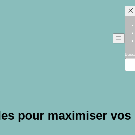
Busc
es pour maximiser vos 