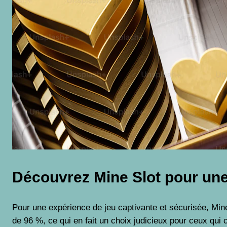
Découvrez Mine Slot pour une
Pour une expérience de jeu captivante et sécurisée, Min
de 96 %, ce qui en fait un choix judicieux pour ceux qui 