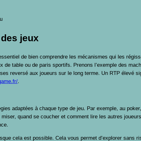
eu
des jeux
st essentiel de bien comprendre les mécanismes qui les régis
ux de table ou de paris sportifs. Prenons l’exemple des machi
ises reversé aux joueurs sur le long terme. Un RTP élevé s
game.fr/
.
égies adaptées à chaque type de jeu. Par exemple, au poker, l
uand miser, quand se coucher et comment lire les autres jo
nce.
sque cela est possible. Cela vous permet d’explorer sans ris