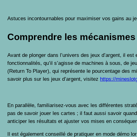
Astuces incontournables pour maximiser vos gains au j
Comprendre les mécanismes 
Avant de plonger dans l’univers des jeux d’argent, il e
fonctionnalités, qu’il s’agisse de machines à sous, de je
(Return To Player), qui représente le pourcentage des m
savoir plus sur les jeux d’argent, visitez
https://mineslot
En parallèle, familiarisez-vous avec les différentes strat
pas de savoir jouer les cartes ; il faut aussi savoir q
anticiper les résultats et ajuster vos mises en conséque
Il est également conseillé de pratiquer en mode démo lor