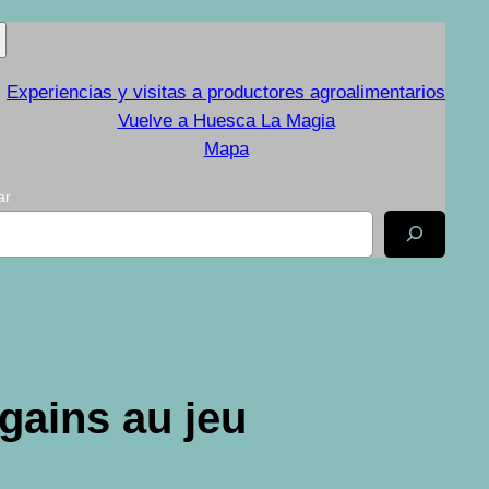
Experiencias y visitas a productores agroalimentarios
Vuelve a Huesca La Magia
Mapa
ar
gains au jeu