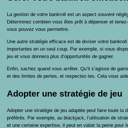
La gestion de votre bankroll est un aspect souvent négli
Déterminez combien vous êtes prêt à dépenser et tenez-v
vous pouvez vous permettre.
Une autre stratégie efficace est de diviser votre bankrol
importantes en un seul coup. Par exemple, si vous dispo
jeu et vous donnera plus d’opportunités de gagner.
Enfin, sachez quand vous arrêter. Qu’il s’agisse de gains 
et des limites de pertes, et respectez-les. Cela vous aid
Adopter une stratégie de jeu
Adopter une stratégie de jeu adaptée peut faire toute la d
préférés. Par exemple, au blackjack, l’utilisation de s
et une certaine expertise, il peut en valoir la peine pour 