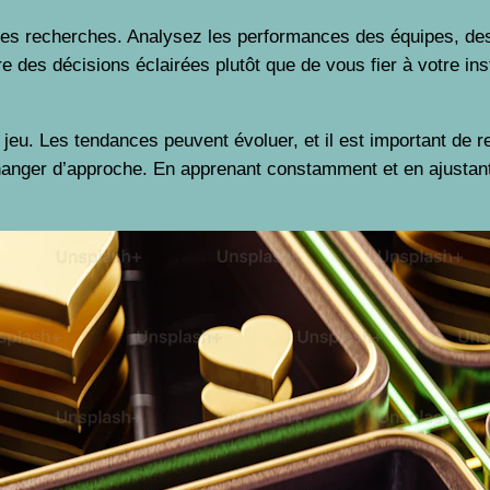
e ses recherches. Analysez les performances des équipes, des
 des décisions éclairées plutôt que de vous fier à votre ins
e jeu. Les tendances peuvent évoluer, et il est important de 
 changer d’approche. En apprenant constamment et en ajusta