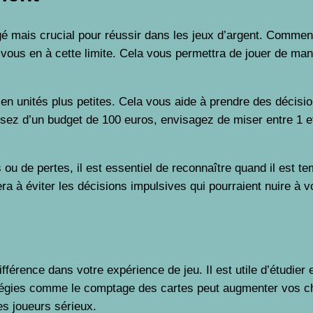
gé mais crucial pour réussir dans les jeux d’argent. Commenc
ous en à cette limite. Cela vous permettra de jouer de man
l en unités plus petites. Cela vous aide à prendre des décisio
sez d’un budget de 100 euros, envisagez de miser entre 1 et
ou de pertes, il est essentiel de reconnaître quand il est te
era à éviter les décisions impulsives qui pourraient nuire à 
ifférence dans votre expérience de jeu. Il est utile d’étudie
tratégies comme le comptage des cartes peut augmenter vos 
les joueurs sérieux.