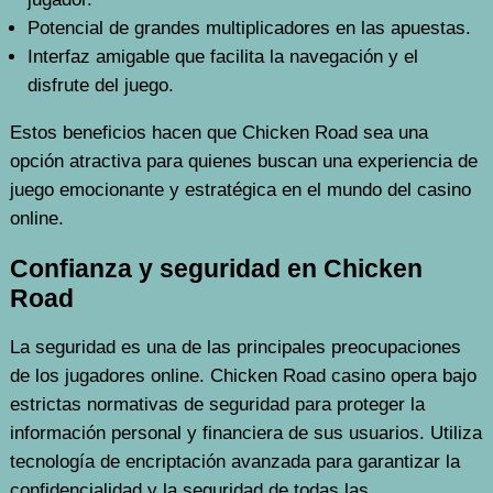
Potencial de grandes multiplicadores en las apuestas.
Interfaz amigable que facilita la navegación y el
disfrute del juego.
Estos beneficios hacen que Chicken Road sea una
opción atractiva para quienes buscan una experiencia de
juego emocionante y estratégica en el mundo del casino
online.
Confianza y seguridad en Chicken
Road
La seguridad es una de las principales preocupaciones
de los jugadores online. Chicken Road casino opera bajo
estrictas normativas de seguridad para proteger la
información personal y financiera de sus usuarios. Utiliza
tecnología de encriptación avanzada para garantizar la
confidencialidad y la seguridad de todas las