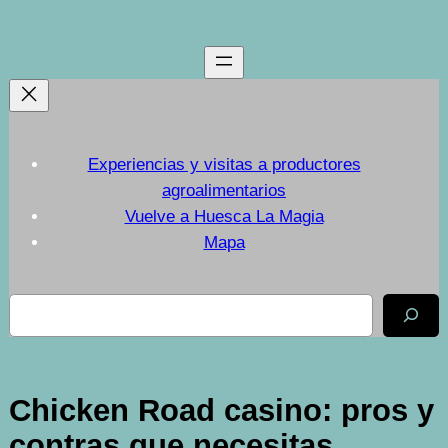
Saltar
al
contenido
Experiencias y visitas a productores
agroalimentarios
Vuelve a Huesca La Magia
Mapa
Buscar
Chicken Road casino: pros y
contras que necesitas