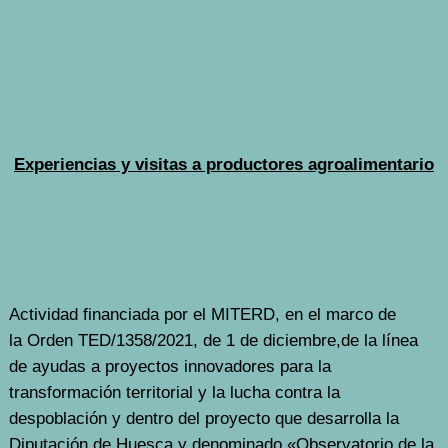
Experiencias y visitas a productores agroalimentario
Actividad financiada por el MITERD, en el marco de
la Orden TED/1358/2021, de 1 de diciembre,de la línea
de ayudas a proyectos innovadores para la
transformación territorial y la lucha contra la
despoblación y dentro del proyecto que desarrolla la
Diputación de Huesca y denominado «Observatorio de la