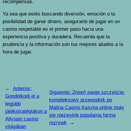
recompensas.
Ya sea que estés buscando diversión, emoción o la
posibilidad de ganar dinero, asegurarte de jugar en un
casino respetable es el primer paso hacia una
experiencia positiva y duradera. Recuerda que la
prudencia y la información son tus mejores aliados a la
hora de jugar.
←
Anterior:
Siguiente:
Zmień swoje szczęście:
Gondolkodj el a
kompleksowy przewodnik po
legjobb
Malina Casino Kasyna online stały
játékstratégiákon a
się niezwykle popularną formą
Allyspin casino
rozrywk
→
világában