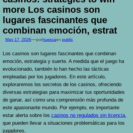
more Los casinos son
lugares fascinantes que
combinan emoción, estrat
—
May 17, 2026
por
huesca
en
public
Los casinos son lugares fascinantes que combinan
emoción, estrategia y suerte. A medida que el juego ha
evolucionado, también lo han hecho las tácticas
empleadas por los jugadores. En este artículo,
exploraremos los secretos de los casinos, ofreciendo
diversas estrategias para maximizar tus oportunidades
de ganar, así como una comprensión más profunda de
este apasionante mundo. Por ejemplo, es importante
estar alerta sobre los
casinos no regulados sin licencia
,
que pueden llevar a situaciones problemáticas para los
jugadores.