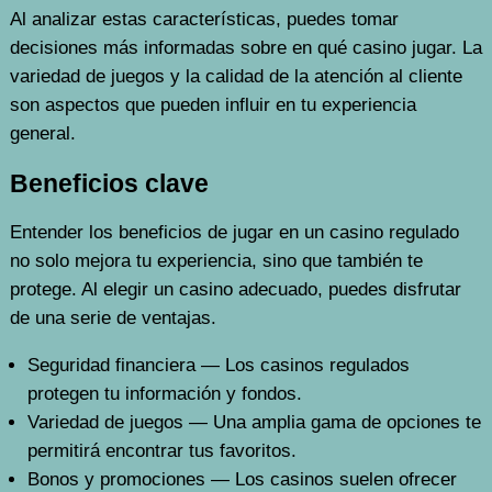
Al analizar estas características, puedes tomar
decisiones más informadas sobre en qué casino jugar. La
variedad de juegos y la calidad de la atención al cliente
son aspectos que pueden influir en tu experiencia
general.
Beneficios clave
Entender los beneficios de jugar en un casino regulado
no solo mejora tu experiencia, sino que también te
protege. Al elegir un casino adecuado, puedes disfrutar
de una serie de ventajas.
Seguridad financiera — Los casinos regulados
protegen tu información y fondos.
Variedad de juegos — Una amplia gama de opciones te
permitirá encontrar tus favoritos.
Bonos y promociones — Los casinos suelen ofrecer