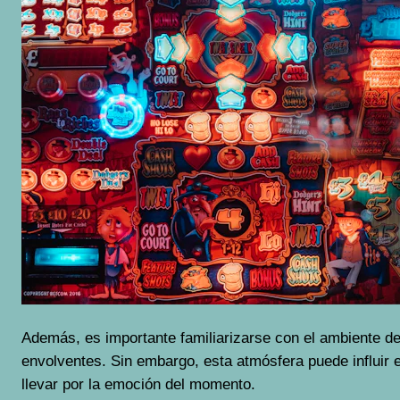
Además, es importante familiarizarse con el ambiente de
envolventes. Sin embargo, esta atmósfera puede influir e
llevar por la emoción del momento.