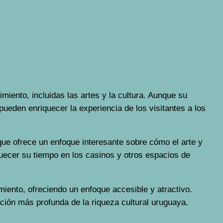
iento, incluidas las artes y la cultura. Aunque su
ueden enriquecer la experiencia de los visitantes a los
 que ofrece un enfoque interesante sobre cómo el arte y
uecer su tiempo en los casinos y otros espacios de
miento, ofreciendo un enfoque accesible y atractivo.
ción más profunda de la riqueza cultural uruguaya.