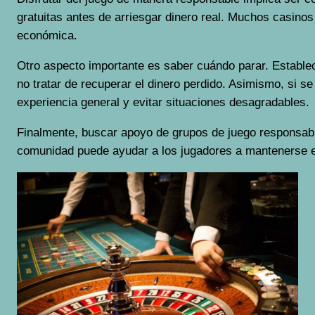
gratuitas antes de arriesgar dinero real. Muchos casinos
económica.
Otro aspecto importante es saber cuándo parar. Establece
no tratar de recuperar el dinero perdido. Asimismo, si se
experiencia general y evitar situaciones desagradables.
Finalmente, buscar apoyo de grupos de juego responsabl
comunidad puede ayudar a los jugadores a mantenerse en