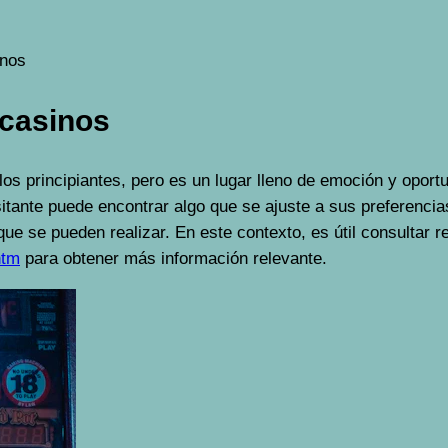
inos
 casinos
os principiantes, pero es un lugar lleno de emoción y opor
ante puede encontrar algo que se ajuste a sus preferencias
que se pueden realizar. En este contexto, es útil consultar
htm
para obtener más información relevante.