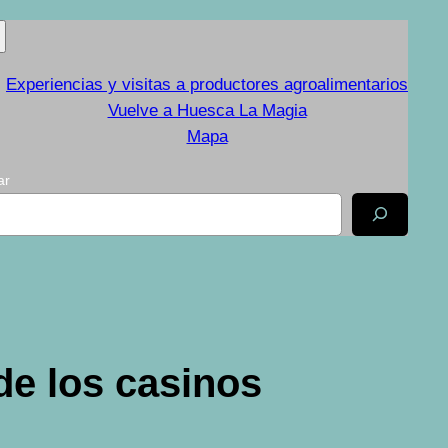
Experiencias y visitas a productores agroalimentarios
Vuelve a Huesca La Magia
Mapa
ar
de los casinos