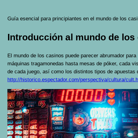
Guía esencial para principiantes en el mundo de los cas
Introducción al mundo de los
El mundo de los casinos puede parecer abrumador para l
máquinas tragamonedas hasta mesas de póker, cada visit
de cada juego, así como los distintos tipos de apuestas 
http://historico.espectador.com/perspectiva/cultura/cult.