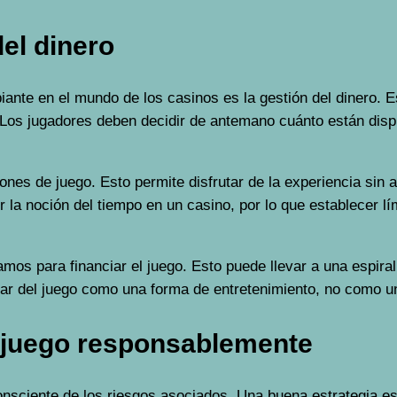
del dinero
piante en el mundo de los casinos es la gestión del dinero.
. Los jugadores deben decidir de antemano cuánto están disp
es de juego. Esto permite disfrutar de la experiencia sin ar
er la noción del tiempo en un casino, por lo que establecer 
tamos para financiar el juego. Esto puede llevar a una espira
tar del juego como una forma de entretenimiento, no como u
el juego responsablemente
onsciente de los riesgos asociados. Una buena estrategia es