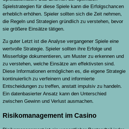
Spielstrategien für diese Spiele kann die Erfolgschancen
erheblich erhöhen. Spieler sollten sich die Zeit nehmen,
die Regeln und Strategien gründlich zu verstehen, bevor
sie größere Einsätze tätigen.
Zu guter Letzt ist die Analyse vergangener Spiele eine
wertvolle Strategie. Spieler sollten ihre Erfolge und
Misserfolge dokumentieren, um Muster zu erkennen und
zu verstehen, welche Einsätze am effektivsten sind.
Diese Informationen ermöglichen es, die eigene Strategie
kontinuierlich zu verfeinern und informierte
Entscheidungen zu treffen, anstatt impulsiv zu handeln.
Ein datenbasierter Ansatz kann den Unterschied
zwischen Gewinn und Verlust ausmachen.
Risikomanagement im Casino