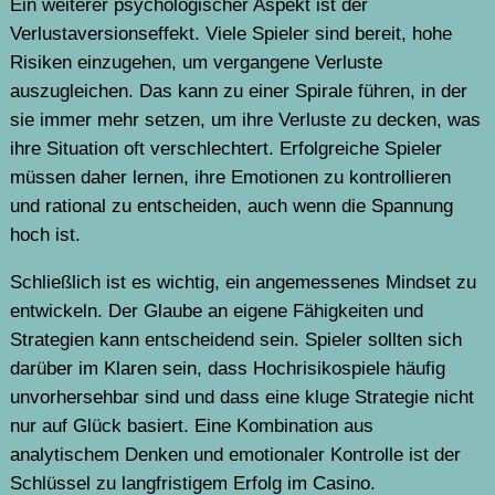
Ein weiterer psychologischer Aspekt ist der
Verlustaversionseffekt. Viele Spieler sind bereit, hohe
Risiken einzugehen, um vergangene Verluste
auszugleichen. Das kann zu einer Spirale führen, in der
sie immer mehr setzen, um ihre Verluste zu decken, was
ihre Situation oft verschlechtert. Erfolgreiche Spieler
müssen daher lernen, ihre Emotionen zu kontrollieren
und rational zu entscheiden, auch wenn die Spannung
hoch ist.
Schließlich ist es wichtig, ein angemessenes Mindset zu
entwickeln. Der Glaube an eigene Fähigkeiten und
Strategien kann entscheidend sein. Spieler sollten sich
darüber im Klaren sein, dass Hochrisikospiele häufig
unvorhersehbar sind und dass eine kluge Strategie nicht
nur auf Glück basiert. Eine Kombination aus
analytischem Denken und emotionaler Kontrolle ist der
Schlüssel zu langfristigem Erfolg im Casino.