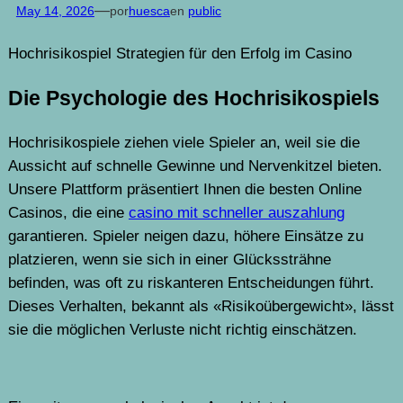
—
May 14, 2026
por
huesca
en
public
Hochrisikospiel Strategien für den Erfolg im Casino
Die Psychologie des Hochrisikospiels
Hochrisikospiele ziehen viele Spieler an, weil sie die
Aussicht auf schnelle Gewinne und Nervenkitzel bieten.
Unsere Plattform präsentiert Ihnen die besten Online
Casinos, die eine
casino mit schneller auszahlung
garantieren. Spieler neigen dazu, höhere Einsätze zu
platzieren, wenn sie sich in einer Glückssträhne
befinden, was oft zu riskanteren Entscheidungen führt.
Dieses Verhalten, bekannt als «Risikoübergewicht», lässt
sie die möglichen Verluste nicht richtig einschätzen.