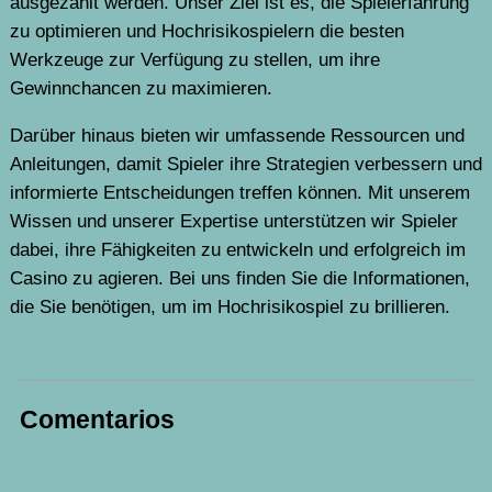
ausgezahlt werden. Unser Ziel ist es, die Spielerfahrung
zu optimieren und Hochrisikospielern die besten
Werkzeuge zur Verfügung zu stellen, um ihre
Gewinnchancen zu maximieren.
Darüber hinaus bieten wir umfassende Ressourcen und
Anleitungen, damit Spieler ihre Strategien verbessern und
informierte Entscheidungen treffen können. Mit unserem
Wissen und unserer Expertise unterstützen wir Spieler
dabei, ihre Fähigkeiten zu entwickeln und erfolgreich im
Casino zu agieren. Bei uns finden Sie die Informationen,
die Sie benötigen, um im Hochrisikospiel zu brillieren.
Comentarios