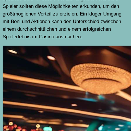
Spieler sollten diese Möglichkeiten erkunden, um den
größtmöglichen Vorteil zu erzielen. Ein kluger Umgang
mit Boni und Aktionen kann den Unterschied zwischen
einem durchschnittlichen und einem erfolgreichen
Spielerlebnis im Casino ausmachen.