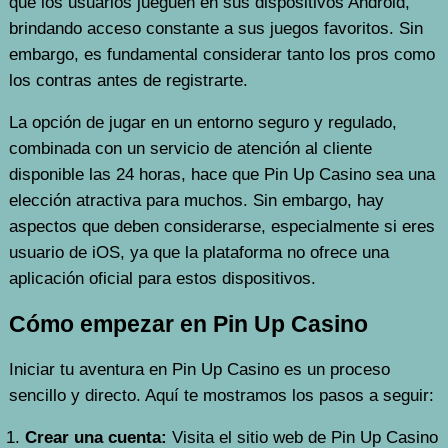
que los usuarios jueguen en sus dispositivos Android,
brindando acceso constante a sus juegos favoritos. Sin
embargo, es fundamental considerar tanto los pros como
los contras antes de registrarte.
La opción de jugar en un entorno seguro y regulado,
combinada con un servicio de atención al cliente
disponible las 24 horas, hace que Pin Up Casino sea una
elección atractiva para muchos. Sin embargo, hay
aspectos que deben considerarse, especialmente si eres
usuario de iOS, ya que la plataforma no ofrece una
aplicación oficial para estos dispositivos.
Cómo empezar en Pin Up Casino
Iniciar tu aventura en Pin Up Casino es un proceso
sencillo y directo. Aquí te mostramos los pasos a seguir:
Crear una cuenta:
Visita el sitio web de Pin Up Casino