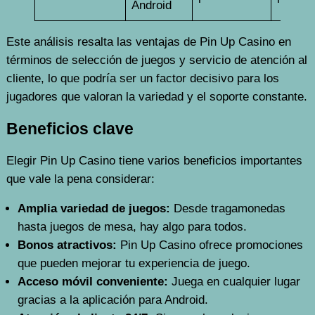
Android
Este análisis resalta las ventajas de Pin Up Casino en
términos de selección de juegos y servicio de atención al
cliente, lo que podría ser un factor decisivo para los
jugadores que valoran la variedad y el soporte constante.
Beneficios clave
Elegir Pin Up Casino tiene varios beneficios importantes
que vale la pena considerar:
Amplia variedad de juegos:
Desde tragamonedas
hasta juegos de mesa, hay algo para todos.
Bonos atractivos:
Pin Up Casino ofrece promociones
que pueden mejorar tu experiencia de juego.
Acceso móvil conveniente:
Juega en cualquier lugar
gracias a la aplicación para Android.