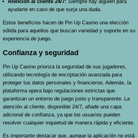
Atención al cliente 24/7:
Siempre hay alguien para
ayudarte en caso de que surja una duda.
Estos beneficios hacen de Pin Up Casino una elección
sólida para aquellos que buscan variedad y soporte en su
experiencia de juego.
Confianza y seguridad
Pin Up Casino prioriza la seguridad de sus jugadores,
utilizando tecnología de encriptación avanzada para
proteger tus datos personales y financieros. Además, la
plataforma opera bajo regulaciones estrictas que
garantizan un entorno de juego justo y transparente. La
atención al cliente, disponible 24/7, añade una capa
adicional de confianza, ya que los usuarios pueden
resolver cualquier inquietud de manera rápida y eficiente.
Es importante destacar que, aunque la aplicación no está