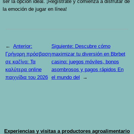
ser la opción ideal. ¡Regístrate y comienza a disfrutar de
la emoción de jugar en línea!
←
Anterior:
Siguiente:
Descubre cómo
Γρήγορη πρόσβαση
maximizar tu diversión en Bbrbet
σε καζίνο: Τα
casino: juegos móviles, bonos
καλύτερα online
asombrosos y pagos rápidos En
παιχνίδια του 2026
el mundo del
→
Experiencias y visitas a productores agroalimentario