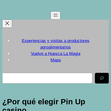
Saltar
al
contenido
Experiencias y visitas a productores
agroalimentarios
Vuelve a Huesca La Magia
Mapa
Buscar
¿Por qué elegir Pin Up
casino