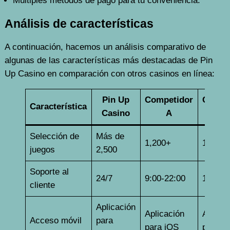
Múltiples métodos de pago para tu conveniencia.
Análisis de características
A continuación, hacemos un análisis comparativo de
algunas de las características más destacadas de Pin
Up Casino en comparación con otros casinos en línea:
Pin Up
Competidor
Compe
Característica
Casino
A
B
Selección de
Más de
1,200+
1,800+
juegos
2,500
Soporte al
24/7
9:00-22:00
10:00-
cliente
Aplicación
Aplicación
Aplica
Acceso móvil
para
para iOS
para A