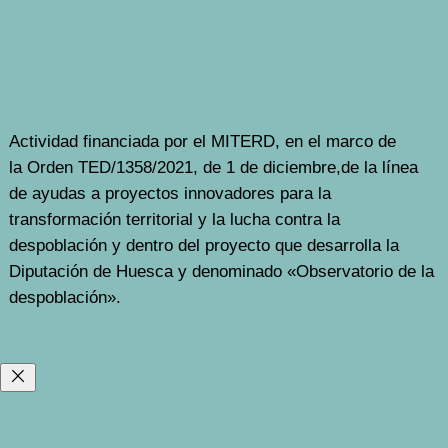
Actividad financiada por el MITERD, en el marco de
la Orden TED/1358/2021, de 1 de diciembre,de la línea
de ayudas a proyectos innovadores para la
transformación territorial y la lucha contra la
despoblación y dentro del proyecto que desarrolla la
Diputación de Huesca y denominado «Observatorio de la
despoblación».