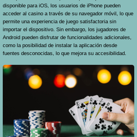
disponible para iOS, los usuarios de iPhone pueden
acceder al casino a través de su navegador móvil, lo que
permite una experiencia de juego satisfactoria sin
importar el dispositivo. Sin embargo, los jugadores de
Android pueden disfrutar de funcionalidades adicionales,
como la posibilidad de instalar la aplicación desde
fuentes desconocidas, lo que mejora su accesibilidad.