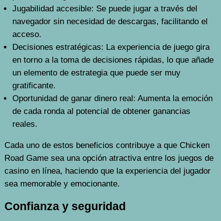
Jugabilidad accesible: Se puede jugar a través del
navegador sin necesidad de descargas, facilitando el
acceso.
Decisiones estratégicas: La experiencia de juego gira
en torno a la toma de decisiones rápidas, lo que añade
un elemento de estrategia que puede ser muy
gratificante.
Oportunidad de ganar dinero real: Aumenta la emoción
de cada ronda al potencial de obtener ganancias
reales.
Cada uno de estos beneficios contribuye a que Chicken
Road Game sea una opción atractiva entre los juegos de
casino en línea, haciendo que la experiencia del jugador
sea memorable y emocionante.
Confianza y seguridad