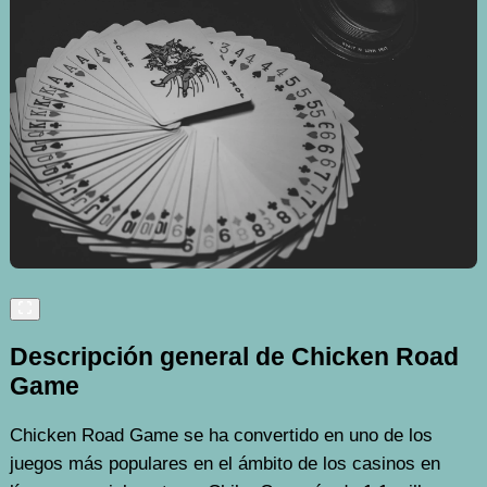
Descripción general de Chicken Road
Game
Chicken Road Game se ha convertido en uno de los
juegos más populares en el ámbito de los casinos en