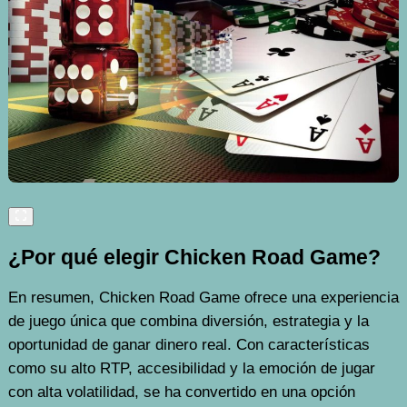
¿Por qué elegir Chicken Road Game?
En resumen, Chicken Road Game ofrece una experiencia
de juego única que combina diversión, estrategia y la
oportunidad de ganar dinero real. Con características
como su alto RTP, accesibilidad y la emoción de jugar
con alta volatilidad, se ha convertido en una opción