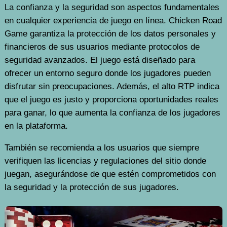
La confianza y la seguridad son aspectos fundamentales
en cualquier experiencia de juego en línea. Chicken Road
Game garantiza la protección de los datos personales y
financieros de sus usuarios mediante protocolos de
seguridad avanzados. El juego está diseñado para
ofrecer un entorno seguro donde los jugadores pueden
disfrutar sin preocupaciones. Además, el alto RTP indica
que el juego es justo y proporciona oportunidades reales
para ganar, lo que aumenta la confianza de los jugadores
en la plataforma.
También se recomienda a los usuarios que siempre
verifiquen las licencias y regulaciones del sitio donde
juegan, asegurándose de que estén comprometidos con
la seguridad y la protección de sus jugadores.