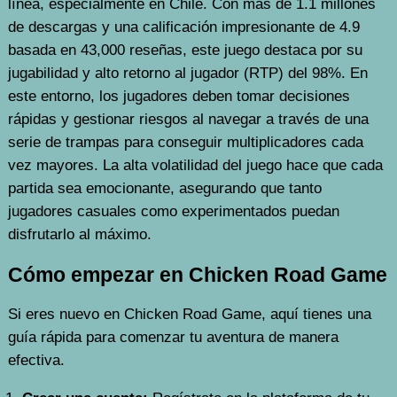
línea, especialmente en Chile. Con más de 1.1 millones
de descargas y una calificación impresionante de 4.9
basada en 43,000 reseñas, este juego destaca por su
jugabilidad y alto retorno al jugador (RTP) del 98%. En
este entorno, los jugadores deben tomar decisiones
rápidas y gestionar riesgos al navegar a través de una
serie de trampas para conseguir multiplicadores cada
vez mayores. La alta volatilidad del juego hace que cada
partida sea emocionante, asegurando que tanto
jugadores casuales como experimentados puedan
disfrutarlo al máximo.
Cómo empezar en Chicken Road Game
Si eres nuevo en Chicken Road Game, aquí tienes una
guía rápida para comenzar tu aventura de manera
efectiva.