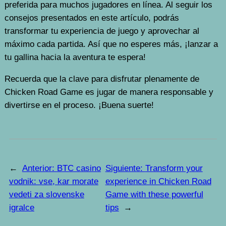
preferida para muchos jugadores en línea. Al seguir los
consejos presentados en este artículo, podrás
transformar tu experiencia de juego y aprovechar al
máximo cada partida. Así que no esperes más, ¡lanzar a
tu gallina hacia la aventura te espera!
Recuerda que la clave para disfrutar plenamente de
Chicken Road Game es jugar de manera responsable y
divertirse en el proceso. ¡Buena suerte!
←
Anterior:
BTC casino
Siguiente:
Transform your
vodnik: vse, kar morate
experience in Chicken Road
vedeti za slovenske
Game with these powerful
igralce
tips
→