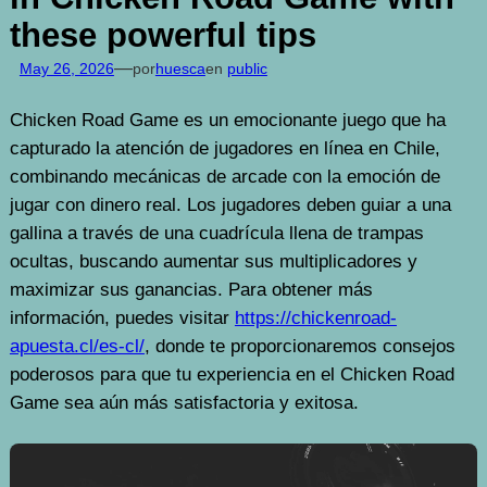
these powerful tips
—
May 26, 2026
por
huesca
en
public
Chicken Road Game es un emocionante juego que ha
capturado la atención de jugadores en línea en Chile,
combinando mecánicas de arcade con la emoción de
jugar con dinero real. Los jugadores deben guiar a una
gallina a través de una cuadrícula llena de trampas
ocultas, buscando aumentar sus multiplicadores y
maximizar sus ganancias. Para obtener más
información, puedes visitar
https://chickenroad-
apuesta.cl/es-cl/
, donde te proporcionaremos consejos
poderosos para que tu experiencia en el Chicken Road
Game sea aún más satisfactoria y exitosa.