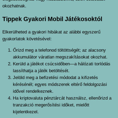
okozhatnak.
Tippek Gyakori Mobil Játékosoktól
Elkerülheted a gyakori hibákat az alábbi egyszerű
gyakorlatok követésével:
Őrizd meg a telefonod töltöttségét; az alacsony
akkumulátor váratlan megszakításokat okozhat.
Kerüld a játékot csúcsidőben—a hálózati torlódás
lassíthatja a játék betöltését.
Jelöld meg a befizetési módodat a kifizetés
kérésénél; egyes módszerek eltérő feldolgozási
idővel rendelkeznek.
Ha kriptovaluta pénztárcát használsz, ellenőrizd a
tranzakció megerősítési időket, mielőtt
kijelentkezel.