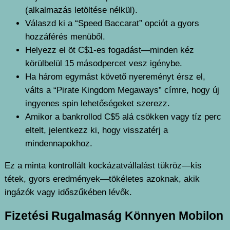
(alkalmazás letöltése nélkül).
Válaszd ki a “Speed Baccarat” opciót a gyors
hozzáférés menüből.
Helyezz el öt C$1-es fogadást—minden kéz
körülbelül 15 másodpercet vesz igénybe.
Ha három egymást követő nyereményt érsz el,
válts a “Pirate Kingdom Megaways” címre, hogy új
ingyenes spin lehetőségeket szerezz.
Amikor a bankrollod C$5 alá csökken vagy tíz perc
eltelt, jelentkezz ki, hogy visszatérj a
mindennapokhoz.
Ez a minta kontrollált kockázatvállalást tükröz—kis
tétek, gyors eredmények—tökéletes azoknak, akik
ingázók vagy időszűkében lévők.
Fizetési Rugalmaság Könnyen Mobilon