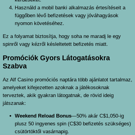
Használd a mobil banki alkalmazás értesítéseit a
függőben lévő befizetések vagy jóváhagyások
nyomon követéséhez.
Ez a folyamat biztosítja, hogy soha ne maradj le egy
spinről vagy kézről késleltetett befizetés miatt.
Promóciók Gyors Látogatásokra
Szabva
Az Alf Casino promóciós naptára több ajánlatot tartalmaz,
amelyeket kifejezetten azoknak a játékosoknak
terveztek, akik gyakran látogatnak, de rövid ideig
játszanak:
Weekend Reload Bonus
—50% akár C$1,050-ig
plusz 50 ingyenes spin (C$30 befizetés szükséges)
csütörtöktől vasárnapig.