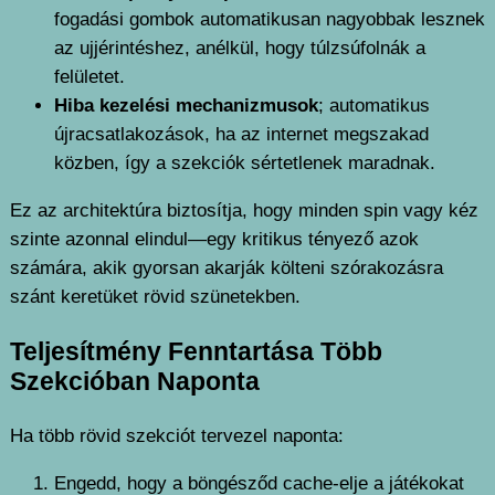
fogadási gombok automatikusan nagyobbak lesznek
az ujjérintéshez, anélkül, hogy túlzsúfolnák a
felületet.
Hiba kezelési mechanizmusok
; automatikus
újracsatlakozások, ha az internet megszakad
közben, így a szekciók sértetlenek maradnak.
Ez az architektúra biztosítja, hogy minden spin vagy kéz
szinte azonnal elindul—egy kritikus tényező azok
számára, akik gyorsan akarják költeni szórakozásra
szánt keretüket rövid szünetekben.
Teljesítmény Fenntartása Több
Szekcióban Naponta
Ha több rövid szekciót tervezel naponta:
Engedd, hogy a böngésződ cache-elje a játékokat