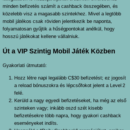
minden befizetés számít a cashback összegében, és
közelebb visz a magasabb szintekhez. Mivel a legtöbb
mobil játékos csak röviden jelentkezik be naponta,
folyamatosan gyűjtik a hűségpontokat anélkül, hogy
hosszú játékokat kellene vállalniuk.
Út a VIP Szintig Mobil Játék Közben
Gyakorlati útmutató:
Hozz létre napi legalább C$30 befizetést; ez jogosít
a reload bónuszokra és lépcsőfokot jelent a Level 2
felé.
Kerüld a nagy egyedi befizetéseket, ha még az első
szinteken vagy; inkább oszd szét kisebb
befizetésekre több napra, hogy gyakori cashback
eseményeket indíts.