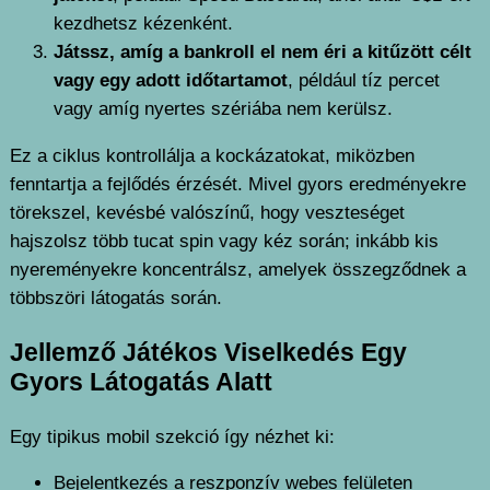
kezdhetsz kézenként.
Játssz, amíg a bankroll el nem éri a kitűzött célt
vagy egy adott időtartamot
, például tíz percet
vagy amíg nyertes szériába nem kerülsz.
Ez a ciklus kontrollálja a kockázatokat, miközben
fenntartja a fejlődés érzését. Mivel gyors eredményekre
törekszel, kevésbé valószínű, hogy veszteséget
hajszolsz több tucat spin vagy kéz során; inkább kis
nyereményekre koncentrálsz, amelyek összegződnek a
többszöri látogatás során.
Jellemző Játékos Viselkedés Egy
Gyors Látogatás Alatt
Egy tipikus mobil szekció így nézhet ki:
Bejelentkezés a reszponzív webes felületen