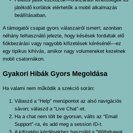
játékidő korlátok elérhetők a mobil alkalmazás
beállításaiban.
A támogatói csapat gyors válaszairól ismert; azonban
néhány felhasználó jelezte, hogy késések fordultak elő
fiókbezárási vagy nagyobb kifizetések kérésénél—ez
egy tipikus kihívás, amikor nagy volumeneket kezelnek
mobil csatornákon.
Gyakori Hibák Gyors Megoldása
Ha valami nem működik a szekció során:
Válaszd a “Help” menüpontot az alsó navigációs
sávon; válaszd a “Live Chat”-et.
Ha a chat nem tölt be gyorsan, válts az “Email
Support”-ra, és add meg a session ID-t.
A kifizetési kérdésekhez használd a “Withdrawal