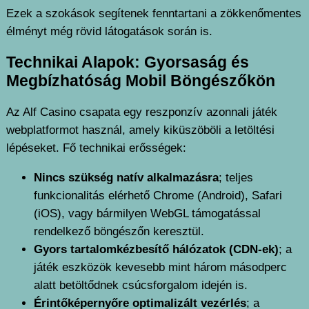
Ezek a szokások segítenek fenntartani a zökkenőmentes
élményt még rövid látogatások során is.
Technikai Alapok: Gyorsaság és
Megbízhatóság Mobil Böngészőkön
Az Alf Casino csapata egy reszponzív azonnali játék
webplatformot használ, amely kiküszöböli a letöltési
lépéseket. Fő technikai erősségek:
Nincs szükség natív alkalmazásra
; teljes
funkcionalitás elérhető Chrome (Android), Safari
(iOS), vagy bármilyen WebGL támogatással
rendelkező böngészőn keresztül.
Gyors tartalomkézbesítő hálózatok (CDN-ek)
; a
játék eszközök kevesebb mint három másodperc
alatt betöltődnek csúcsforgalom idején is.
Érintőképernyőre optimalizált vezérlés
; a