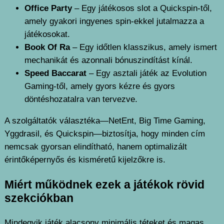
Office Party
– Egy játékosos slot a Quickspin-től,
amely gyakori ingyenes spin-ekkel jutalmazza a
játékosokat.
Book Of Ra
– Egy időtlen klasszikus, amely ismert
mechanikát és azonnali bónuszindítást kínál.
Speed Baccarat
– Egy asztali játék az Evolution
Gaming-től, amely gyors kézre és gyors
döntéshozatalra van tervezve.
A szolgáltatók választéka—NetEnt, Big Time Gaming,
Yggdrasil, és Quickspin—biztosítja, hogy minden cím
nemcsak gyorsan elindítható, hanem optimalizált
érintőképernyős és kisméretű kijelzőkre is.
Miért működnek ezek a játékok rövid
szekciókban
Mindegyik játék alacsony minimális téteket és magas