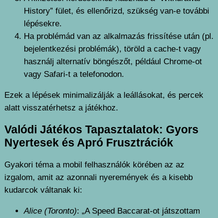
History” fület, és ellenőrizd, szükség van-e további
lépésekre.
Ha problémád van az alkalmazás frissítése után (pl.
bejelentkezési problémák), töröld a cache-t vagy
használj alternatív böngészőt, például Chrome-ot
vagy Safari-t a telefonodon.
Ezek a lépések minimalizálják a leállásokat, és percek
alatt visszatérhetsz a játékhoz.
Valódi Játékos Tapasztalatok: Gyors
Nyertesek és Apró Frusztrációk
Gyakori téma a mobil felhasználók körében az az
izgalom, amit az azonnali nyeremények és a kisebb
kudarcok váltanak ki:
Alice (Toronto)
: „A Speed Baccarat-ot játszottam