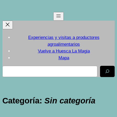
Saltar
al
contenido
Experiencias y visitas a productores
agroalimentarios
Vuelve a Huesca La Magia
Mapa
Buscar
Categoría:
Sin categoría