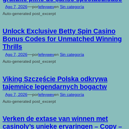
—
Ago 7, 2026
por
lefeywev
en
Sin categoría
Auto-generated post_excerpt
Unlock Exclusive Betty Spin Casino
Bonus Codes for Unmatched Winning
Thrills
—
Ago 7, 2026
por
lefeywev
en
Sin categoría
Auto-generated post_excerpt
Viking Szczęście Polska odkrywa
tajemnice legendarnych bogactw
—
Ago 7, 2026
por
lefeywev
en
Sin categoría
Auto-generated post_excerpt
Verken de extase van winnen met
casinoly’s unieke ervaringen – Copy –