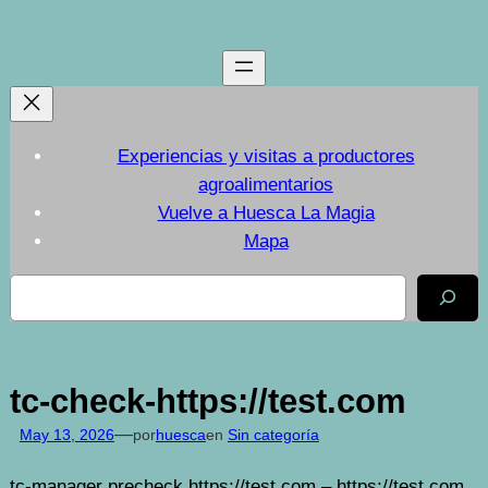
Saltar
al
contenido
Experiencias y visitas a productores
agroalimentarios
Vuelve a Huesca La Magia
Mapa
Buscar
tc-check-https://test.com
—
May 13, 2026
por
huesca
en
Sin categoría
tc-manager precheck https://test.com – https://test.com