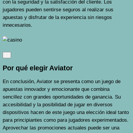
con la seguridad y la satisfacción del cliente. Los
jugadores pueden sentirse seguros al realizar sus
apuestas y disfrutar de la experiencia sin riesgos
innecesarios.
Por qué elegir Aviator
En conclusión, Aviator se presenta como un juego de
apuestas innovador y emocionante que combina
sencillez con grandes oportunidades de ganancia. Su
accesibilidad y la posibilidad de jugar en diversos
dispositivos hacen de este juego una elección ideal tanto
para principiantes como para jugadores experimentados.
Aprovechar las promociones actuales puede ser una