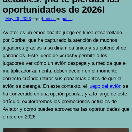
oportunidades de 2026!
—
May 26, 2026
por
huesca
en
public
Aviator es un emocionante juego en línea desarrollado
por Spribe, que ha capturado la atención de muchos
jugadores gracias a su dinámica única y su potencial de
ganancias. Este juego de «crash» permite a los
jugadores ver cómo un avión despega y a medida que el
multiplicador aumenta, deben decidir en el momento
correcto cuándo retirar sus ganancias antes de que el
avión se detenga. En este contexto, el
juego del avión
se
ha convertido en una opción popular, y a lo largo de este
artículo, exploraremos las promociones actuales de
Aviator y cómo puedes aprovechar las oportunidades que
ofrece en 2026.