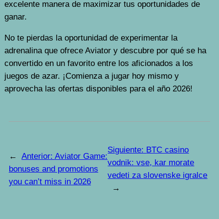
excelente manera de maximizar tus oportunidades de
ganar.
No te pierdas la oportunidad de experimentar la
adrenalina que ofrece Aviator y descubre por qué se ha
convertido en un favorito entre los aficionados a los
juegos de azar. ¡Comienza a jugar hoy mismo y
aprovecha las ofertas disponibles para el año 2026!
Siguiente:
BTC casino
←
Anterior:
Aviator Game:
vodnik: vse, kar morate
bonuses and promotions
vedeti za slovenske igralce
you can’t miss in 2026
→