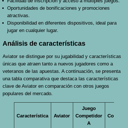
Facilidad de inscripción y acceso a múltiples juegos.
Oportunidades de bonificaciones y promociones
atractivas.
Disponibilidad en diferentes dispositivos, ideal para
jugar en cualquier lugar.
Análisis de características
Aviator se distingue por su jugabilidad y características
únicas que atraen tanto a nuevos jugadores como a
veteranos de las apuestas. A continuación, se presenta
una tabla comparativa que destaca las características
clave de Aviator en comparación con otros juegos
populares del mercado.
Juego
Juego
Característica
Aviator
Competidor
Competi
A
B