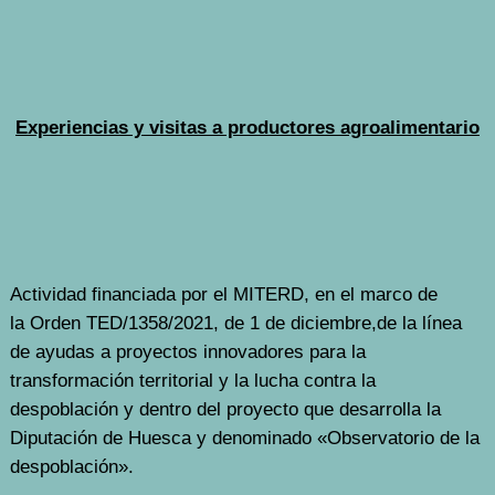
Experiencias y visitas a productores agroalimentario
Actividad financiada por el MITERD, en el marco de
la Orden TED/1358/2021, de 1 de diciembre,de la línea
de ayudas a proyectos innovadores para la
transformación territorial y la lucha contra la
despoblación y dentro del proyecto que desarrolla la
Diputación de Huesca y denominado «Observatorio de la
despoblación».