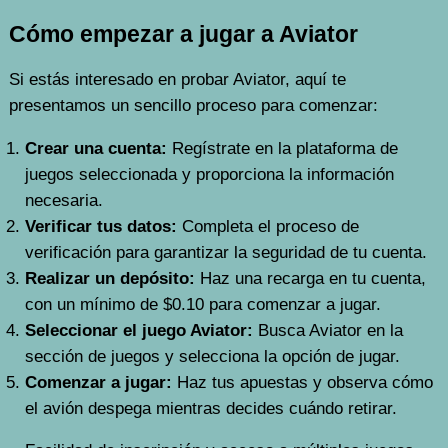
Cómo empezar a jugar a Aviator
Si estás interesado en probar Aviator, aquí te
presentamos un sencillo proceso para comenzar:
Crear una cuenta:
Regístrate en la plataforma de
juegos seleccionada y proporciona la información
necesaria.
Verificar tus datos:
Completa el proceso de
verificación para garantizar la seguridad de tu cuenta.
Realizar un depósito:
Haz una recarga en tu cuenta,
con un mínimo de $0.10 para comenzar a jugar.
Seleccionar el juego Aviator:
Busca Aviator en la
sección de juegos y selecciona la opción de jugar.
Comenzar a jugar:
Haz tus apuestas y observa cómo
el avión despega mientras decides cuándo retirar.