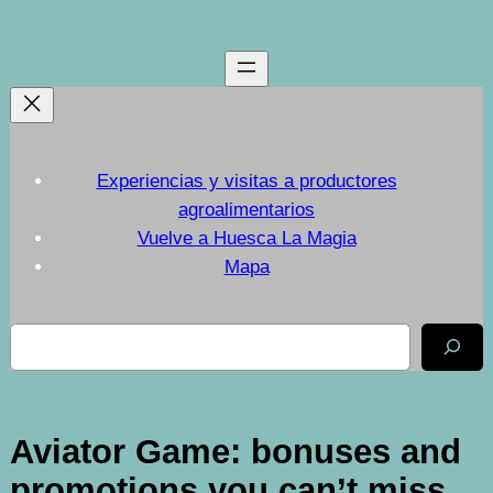
Saltar
al
contenido
Experiencias y visitas a productores
agroalimentarios
Vuelve a Huesca La Magia
Mapa
Buscar
Aviator Game: bonuses and
promotions you can’t miss