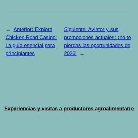
←
Anterior:
Explora
Siguiente:
Aviator y sus
Chicken Road Casino:
promociones actuales: ¡no te
La guía esencial para
pierdas las oportunidades de
principiantes
2026!
→
Experiencias y visitas a productores agroalimentario