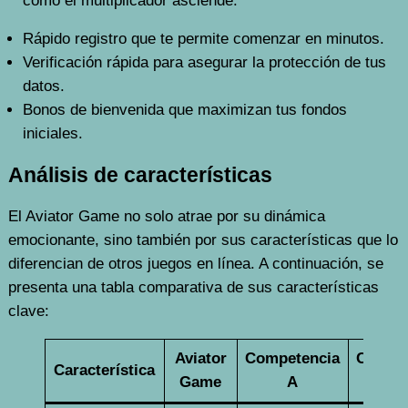
cómo el multiplicador asciende.
Rápido registro que te permite comenzar en minutos.
Verificación rápida para asegurar la protección de tus
datos.
Bonos de bienvenida que maximizan tus fondos
iniciales.
Análisis de características
El Aviator Game no solo atrae por su dinámica
emocionante, sino también por sus características que lo
diferencian de otros juegos en línea. A continuación, se
presenta una tabla comparativa de sus características
clave:
Aviator
Competencia
Compe
Característica
Game
A