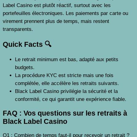
Label Casino est plutôt réactif, surtout avec les
portefeuilles électroniques. Les paiements par carte ou
virement prennent plus de temps, mais restent
transparents.
Quick Facts 🔍
Le retrait minimum est bas, adapté aux petits
budgets.
La procédure KYC est stricte mais une fois
complétée, elle accélère les retraits suivants.
Black Label Casino privilégie la sécurité et la
conformité, ce qui garantit une expérience fiable.
FAQ : Vos questions sur les retraits à
Black Label Casino
Q1 : Combien de temps faut-il pour recevoir un retrait ?