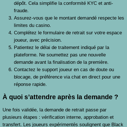
dépôt. Cela simplifie la conformité KYC et anti-
fraude.
Assurez-vous que le montant demandé respecte les
limites du casino.
Complétez le formulaire de retrait sur votre espace
joueur, avec précision.
Patientez le délai de traitement indiqué par la
plateforme. Ne soumettez pas une nouvelle
demande avant la finalisation de la première.
Contactez le support joueur en cas de doute ou
blocage, de préférence via chat en direct pour une
réponse rapide.
À quoi s’attendre après la demande ?
Une fois validée, la demande de retrait passe par
plusieurs étapes : vérification interne, approbation et
transfert. Les joueurs expérimentés soulignent que Black