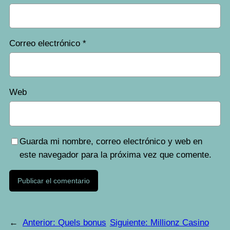
Correo electrónico
*
Web
Guarda mi nombre, correo electrónico y web en
este navegador para la próxima vez que comente.
←
Anterior:
Quels bonus
Siguiente:
Millionz Casino