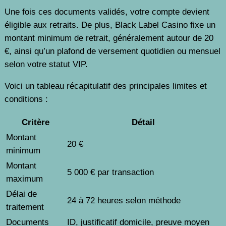
Une fois ces documents validés, votre compte devient
éligible aux retraits. De plus, Black Label Casino fixe un
montant minimum de retrait, généralement autour de 20
€, ainsi qu’un plafond de versement quotidien ou mensuel
selon votre statut VIP.
Voici un tableau récapitulatif des principales limites et
conditions :
Critère
Détail
Montant
20 €
minimum
Montant
5 000 € par transaction
maximum
Délai de
24 à 72 heures selon méthode
traitement
Documents
ID, justificatif domicile, preuve moyen