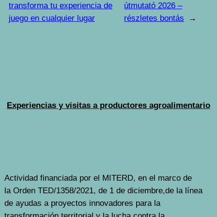
transforma tu experiencia de
útmutató 2026 –
juego en cualquier lugar
részletes bontás
→
Experiencias y visitas a productores agroalimentario
Actividad financiada por el MITERD, en el marco de
la Orden TED/1358/2021, de 1 de diciembre,de la línea
de ayudas a proyectos innovadores para la
transformación territorial y la lucha contra la