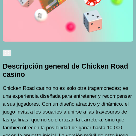
Descripción general de Chicken Road
casino
Chicken Road casino no es solo otra tragamonedas; es
una experiencia diseñada para entretener y recompensar
a sus jugadores. Con un diseño atractivo y dinámico, el
juego invita a los usuarios a unirse a las travesuras de
las gallinas, que no solo cruzan la carretera, sino que
también ofrecen la posibilidad de ganar hasta 10,000
veces la apuesta inicial. La versión móvil de este juego