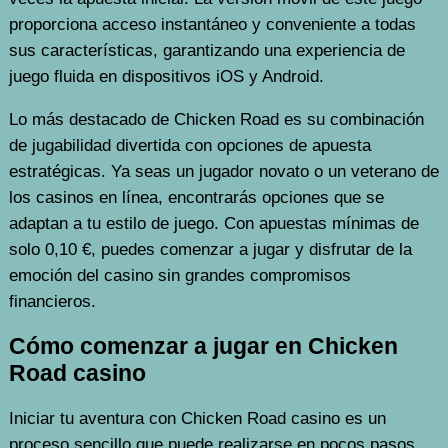
proporciona acceso instantáneo y conveniente a todas
sus características, garantizando una experiencia de
juego fluida en dispositivos iOS y Android.
Lo más destacado de Chicken Road es su combinación
de jugabilidad divertida con opciones de apuesta
estratégicas. Ya seas un jugador novato o un veterano de
los casinos en línea, encontrarás opciones que se
adaptan a tu estilo de juego. Con apuestas mínimas de
solo 0,10 €, puedes comenzar a jugar y disfrutar de la
emoción del casino sin grandes compromisos
financieros.
Cómo comenzar a jugar en Chicken
Road casino
Iniciar tu aventura con Chicken Road casino es un
proceso sencillo que puede realizarse en pocos pasos.