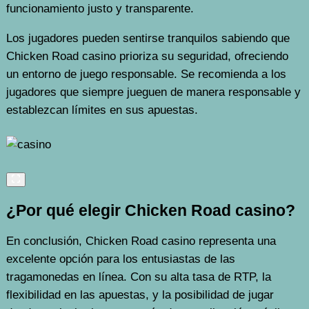
funcionamiento justo y transparente.
Los jugadores pueden sentirse tranquilos sabiendo que
Chicken Road casino prioriza su seguridad, ofreciendo
un entorno de juego responsable. Se recomienda a los
jugadores que siempre jueguen de manera responsable y
establezcan límites en sus apuestas.
¿Por qué elegir Chicken Road casino?
En conclusión, Chicken Road casino representa una
excelente opción para los entusiastas de las
tragamonedas en línea. Con su alta tasa de RTP, la
flexibilidad en las apuestas, y la posibilidad de jugar