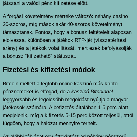
játszani a valódi pénz kifizetése előtt.
A forgási követelmény mértéke változó: néhány casino
20‑szoros, míg mások akár 40‑szoros követelményt
támasztanak. Fontos, hogy a bónusz feltételeit alaposan
elolvassa, különösen a játékok RTP‑jét (visszatérítési
arány) és a játékok volatilitását, mert ezek befolyásolják
a bónusz “kifizethető” státuszát.
Fizetési és kifizetési módok
Bitcoin mellett a legtöbb online kaszinó más kripto
pénznemeket is elfogad, de a
kaszinó Bitcoinnal
leggyorsabb és legolcsóbb megoldást nyújtja a magyar
játékosok számára. A befizetés általában 1‑5 perc alatt
megjelenik, míg a kifizetés 5‑15 perc között teljesül, attól
függően, hogy a hálózat mennyire terhelt.
Az alábbi táblázat egy áttekintést ad néhány népszerű