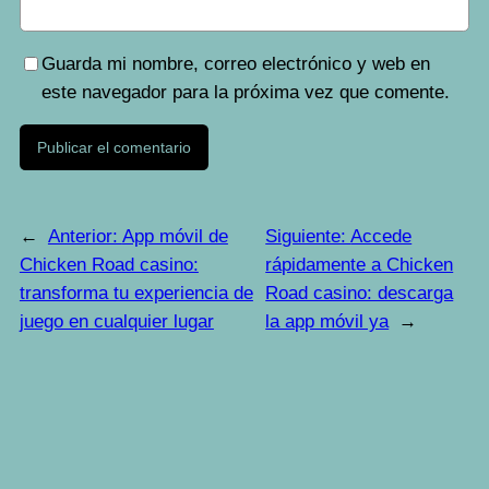
Guarda mi nombre, correo electrónico y web en
este navegador para la próxima vez que comente.
←
Anterior:
App móvil de
Siguiente:
Accede
Chicken Road casino:
rápidamente a Chicken
transforma tu experiencia de
Road casino: descarga
juego en cualquier lugar
la app móvil ya
→