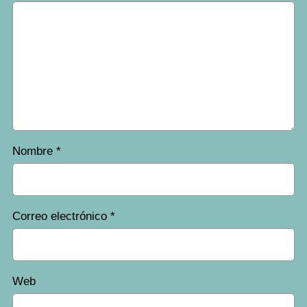
Nombre
*
Correo electrónico
*
Web