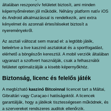
általában reszponzív felületet biztosít, ami minden
képernyőméreten jól működik. Néhány platform natív iOS
és Android alkalmazással is rendelkezik, ami extra
kényelmet és azonnali értesítéseket biztosít a
nyereményekről.
Az asztali változat sem marad el: a legtöbb játék,
beleértve a live kaszinó asztalokat és a sportfogadást,
elérhető a böngészőn keresztül. A mobil verziók általában
ugyanazt a szoftvert használják, csak a felhasználói
felületet optimalizálják a kisebb képernyőkhöz.
Biztonság, licenc és felelős játék
A megbízható
kaszinó Bitcoinnal
licencet tart a Máltai,
Gibraltári vagy Curaçao-i hatóságoktól. A licencek
garantálják, hogy a játékok tisztességesen működnek, és
a szervereket rendszeres auditok ellenőrzik.