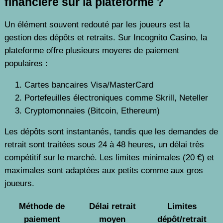
financière sur la plateforme ?
Un élément souvent redouté par les joueurs est la
gestion des dépôts et retraits. Sur Incognito Casino, la
plateforme offre plusieurs moyens de paiement
populaires :
Cartes bancaires Visa/MasterCard
Portefeuilles électroniques comme Skrill, Neteller
Cryptomonnaies (Bitcoin, Ethereum)
Les dépôts sont instantanés, tandis que les demandes de
retrait sont traitées sous 24 à 48 heures, un délai très
compétitif sur le marché. Les limites minimales (20 €) et
maximales sont adaptées aux petits comme aux gros
joueurs.
Méthode de
Délai retrait
Limites
paiement
moyen
dépôt/retrait