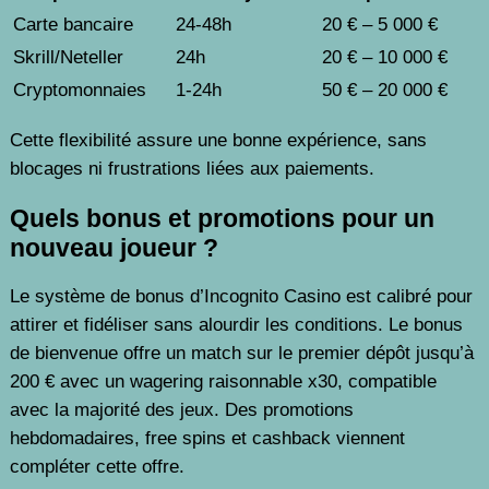
Carte bancaire
24-48h
20 € – 5 000 €
Skrill/Neteller
24h
20 € – 10 000 €
Cryptomonnaies
1-24h
50 € – 20 000 €
Cette flexibilité assure une bonne expérience, sans
blocages ni frustrations liées aux paiements.
Quels bonus et promotions pour un
nouveau joueur ?
Le système de bonus d’Incognito Casino est calibré pour
attirer et fidéliser sans alourdir les conditions. Le bonus
de bienvenue offre un match sur le premier dépôt jusqu’à
200 € avec un wagering raisonnable x30, compatible
avec la majorité des jeux. Des promotions
hebdomadaires, free spins et cashback viennent
compléter cette offre.