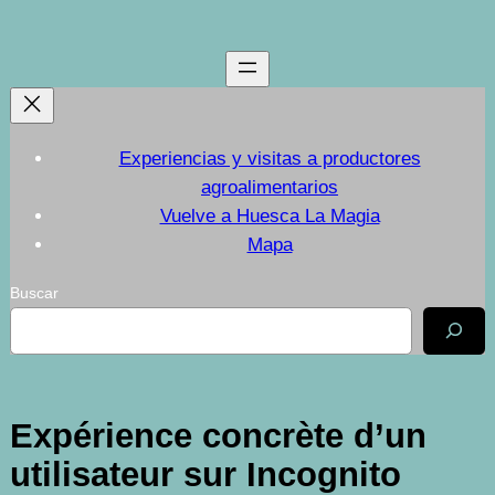
Saltar
al
contenido
Experiencias y visitas a productores
agroalimentarios
Vuelve a Huesca La Magia
Mapa
Buscar
Expérience concrète d’un
utilisateur sur Incognito