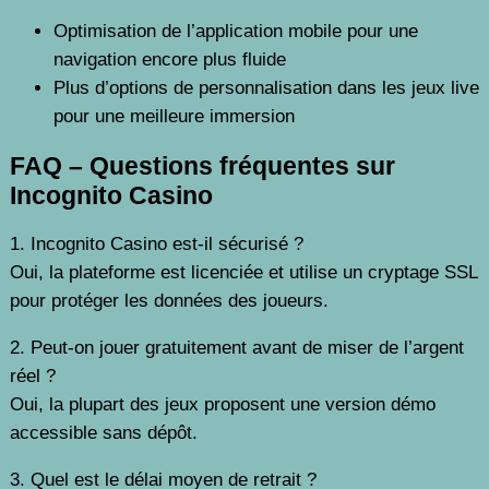
Optimisation de l’application mobile pour une
navigation encore plus fluide
Plus d’options de personnalisation dans les jeux live
pour une meilleure immersion
FAQ – Questions fréquentes sur
Incognito Casino
1. Incognito Casino est-il sécurisé ?
Oui, la plateforme est licenciée et utilise un cryptage SSL
pour protéger les données des joueurs.
2. Peut-on jouer gratuitement avant de miser de l’argent
réel ?
Oui, la plupart des jeux proposent une version démo
accessible sans dépôt.
3. Quel est le délai moyen de retrait ?