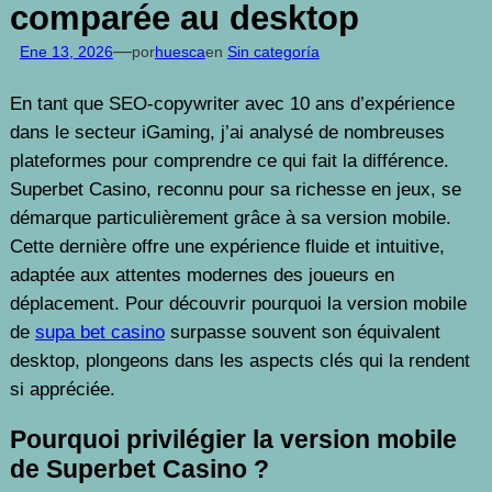
comparée au desktop
—
Ene 13, 2026
por
huesca
en
Sin categoría
En tant que SEO-copywriter avec 10 ans d’expérience
dans le secteur iGaming, j’ai analysé de nombreuses
plateformes pour comprendre ce qui fait la différence.
Superbet Casino, reconnu pour sa richesse en jeux, se
démarque particulièrement grâce à sa version mobile.
Cette dernière offre une expérience fluide et intuitive,
adaptée aux attentes modernes des joueurs en
déplacement. Pour découvrir pourquoi la version mobile
de
supa bet casino
surpasse souvent son équivalent
desktop, plongeons dans les aspects clés qui la rendent
si appréciée.
Pourquoi privilégier la version mobile
de Superbet Casino ?