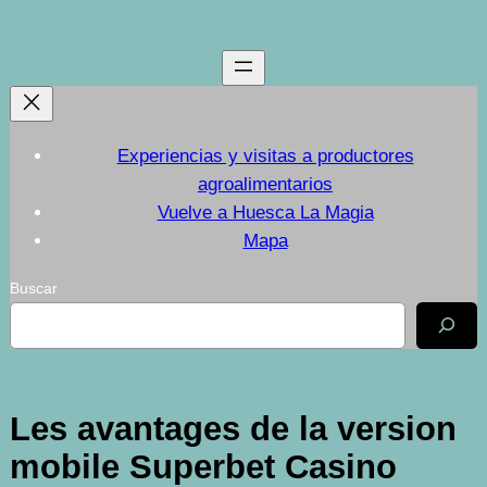
Saltar
al
contenido
Experiencias y visitas a productores
agroalimentarios
Vuelve a Huesca La Magia
Mapa
Buscar
Les avantages de la version
mobile Superbet Casino