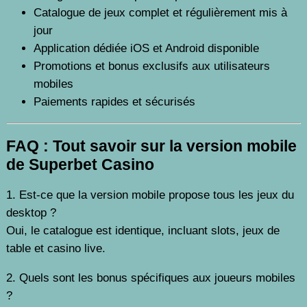
Catalogue de jeux complet et régulièrement mis à
jour
Application dédiée iOS et Android disponible
Promotions et bonus exclusifs aux utilisateurs
mobiles
Paiements rapides et sécurisés
FAQ : Tout savoir sur la version mobile
de Superbet Casino
1. Est-ce que la version mobile propose tous les jeux du
desktop ?
Oui, le catalogue est identique, incluant slots, jeux de
table et casino live.
2. Quels sont les bonus spécifiques aux joueurs mobiles
?