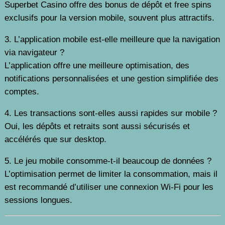
Superbet Casino offre des bonus de dépôt et free spins
exclusifs pour la version mobile, souvent plus attractifs.
3. L’application mobile est-elle meilleure que la navigation
via navigateur ?
L’application offre une meilleure optimisation, des
notifications personnalisées et une gestion simplifiée des
comptes.
4. Les transactions sont-elles aussi rapides sur mobile ?
Oui, les dépôts et retraits sont aussi sécurisés et
accélérés que sur desktop.
5. Le jeu mobile consomme-t-il beaucoup de données ?
L’optimisation permet de limiter la consommation, mais il
est recommandé d’utiliser une connexion Wi-Fi pour les
sessions longues.