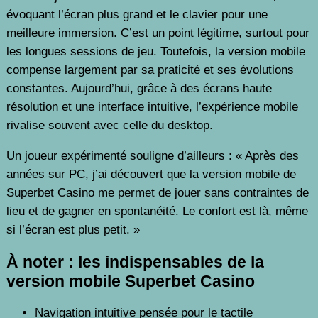
évoquant l’écran plus grand et le clavier pour une
meilleure immersion. C’est un point légitime, surtout pour
les longues sessions de jeu. Toutefois, la version mobile
compense largement par sa praticité et ses évolutions
constantes. Aujourd’hui, grâce à des écrans haute
résolution et une interface intuitive, l’expérience mobile
rivalise souvent avec celle du desktop.
Un joueur expérimenté souligne d’ailleurs : « Après des
années sur PC, j’ai découvert que la version mobile de
Superbet Casino me permet de jouer sans contraintes de
lieu et de gagner en spontanéité. Le confort est là, même
si l’écran est plus petit. »
À noter : les indispensables de la
version mobile Superbet Casino
Navigation intuitive pensée pour le tactile