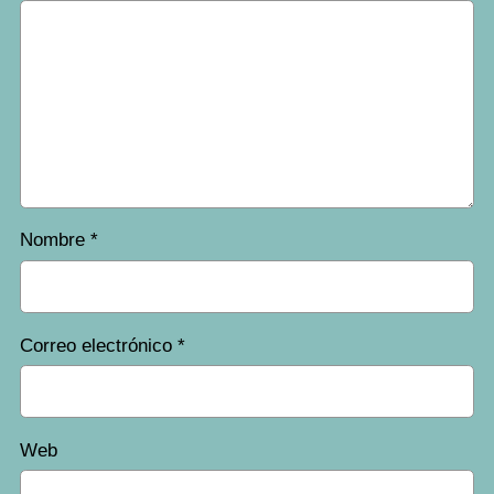
Nombre
*
Correo electrónico
*
Web