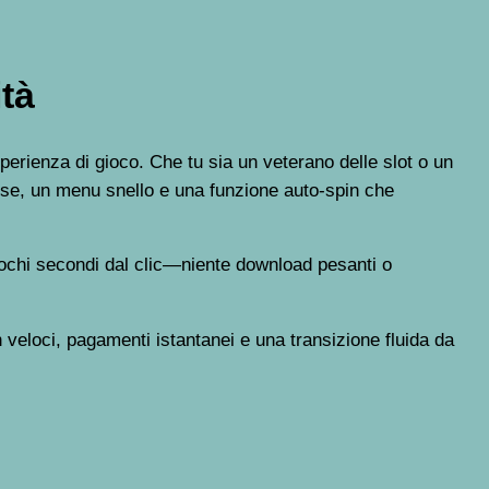
ità
perienza di gioco. Che tu sia un veterano delle slot o un
nose, un menu snello e una funzione auto‑spin che
n pochi secondi dal clic—niente download pesanti o
n veloci, pagamenti istantanei e una transizione fluida da