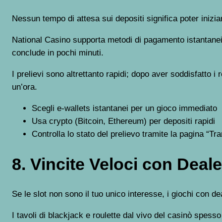
Nessun tempo di attesa sui depositi significa poter inizia
National Casino supporta metodi di pagamento istantanei
conclude in pochi minuti.
I prelievi sono altrettanto rapidi; dopo aver soddisfatto 
un’ora.
Scegli e-wallets istantanei per un gioco immediato
Usa crypto (Bitcoin, Ethereum) per depositi rapidi
Controlla lo stato del prelievo tramite la pagina “Tr
8. Vincite Veloci con Deal
Se le slot non sono il tuo unico interesse, i giochi con de
I tavoli di blackjack e roulette dal vivo del casinò spes