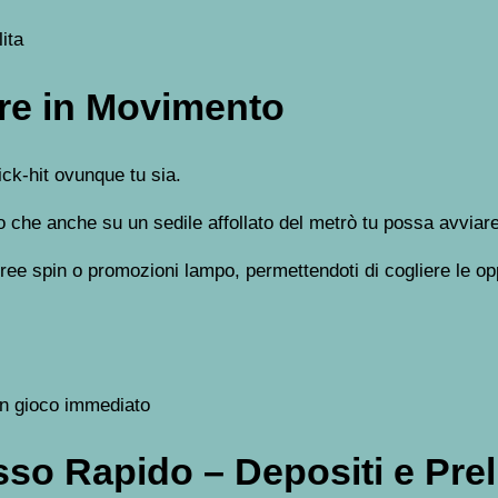
ita
are in Movimento
ick‑hit ovunque tu sia.
o che anche su un sedile affollato del metrò tu possa avviare
 free spin o promozioni lampo, permettendoti di cogliere le o
un gioco immediato
so Rapido – Depositi e Preli