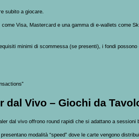
re subito a giocare.
 come Visa, Mastercard e una gamma di e‑wallets come Skril
i requisiti minimi di scommessa (se presenti), i fondi possono 
ansactions”
er dal Vivo – Giochi da Tavol
aler dal vivo offrono round rapidi che si adattano a sessioni 
so presentano modalità “speed” dove le carte vengono distrib