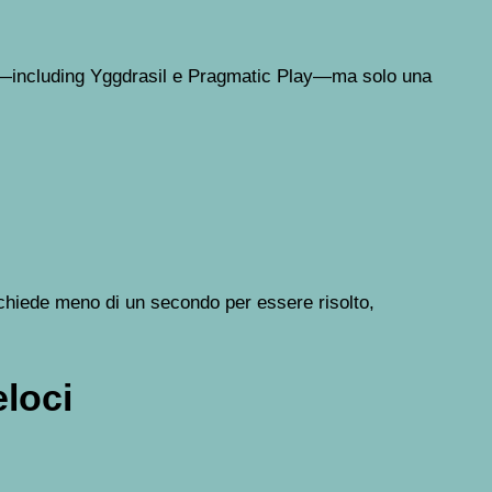
ori—including Yggdrasil e Pragmatic Play—ma solo una
chiede meno di un secondo per essere risolto,
eloci