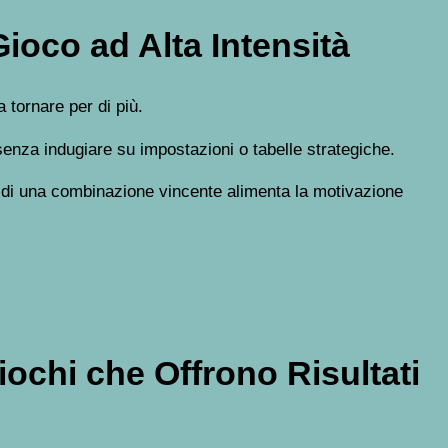
Gioco ad Alta Intensità
 tornare per di più.
 senza indugiare su impostazioni o tabelle strategiche.
nea di una combinazione vincente alimenta la motivazione
iochi che Offrono Risultati