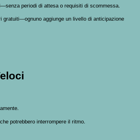
rd—senza periodi di attesa o requisiti di scommessa.
i gratuiti—ognuno aggiunge un livello di anticipazione
eloci
samente.
 che potrebbero interrompere il ritmo.