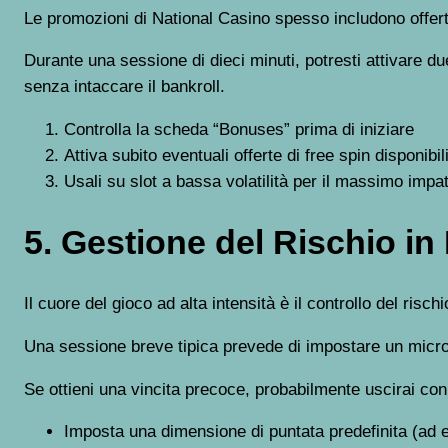
Le promozioni di National Casino spesso includono offert
Durante una sessione di dieci minuti, potresti attivare d
senza intaccare il bankroll.
Controlla la scheda “Bonuses” prima di iniziare
Attiva subito eventuali offerte di free spin disponibil
Usali su slot a bassa volatilità per il massimo impa
5. Gestione del Rischio in
Il cuore del gioco ad alta intensità è il controllo del risch
Una sessione breve tipica prevede di impostare un mic
Se ottieni una vincita precoce, probabilmente uscirai con 
Imposta una dimensione di puntata predefinita (ad 