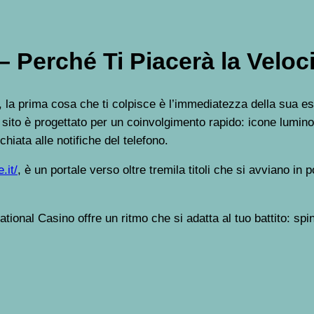
 – Perché Ti Piacerà la Veloc
 la prima cosa che ti colpisce è l’immediatezza della sua es
l sito è progettato per un coinvolgimento rapido: icone lumi
iata alle notifiche del telefono.
.it/
, è un portale verso oltre tremila titoli che si avviano i
tional Casino offre un ritmo che si adatta al tuo battito: spi