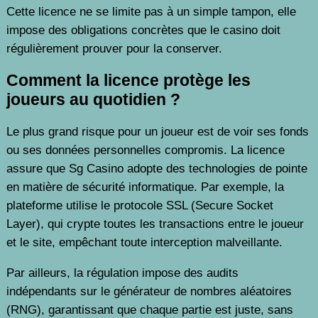
Cette licence ne se limite pas à un simple tampon, elle
impose des obligations concrètes que le casino doit
régulièrement prouver pour la conserver.
Comment la licence protège les
joueurs au quotidien ?
Le plus grand risque pour un joueur est de voir ses fonds
ou ses données personnelles compromis. La licence
assure que Sg Casino adopte des technologies de pointe
en matière de sécurité informatique. Par exemple, la
plateforme utilise le protocole SSL (Secure Socket
Layer), qui crypte toutes les transactions entre le joueur
et le site, empêchant toute interception malveillante.
Par ailleurs, la régulation impose des audits
indépendants sur le générateur de nombres aléatoires
(RNG), garantissant que chaque partie est juste, sans