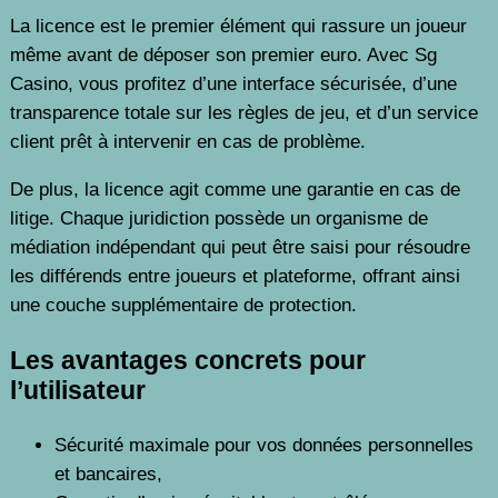
La licence est le premier élément qui rassure un joueur
même avant de déposer son premier euro. Avec Sg
Casino, vous profitez d’une interface sécurisée, d’une
transparence totale sur les règles de jeu, et d’un service
client prêt à intervenir en cas de problème.
De plus, la licence agit comme une garantie en cas de
litige. Chaque juridiction possède un organisme de
médiation indépendant qui peut être saisi pour résoudre
les différends entre joueurs et plateforme, offrant ainsi
une couche supplémentaire de protection.
Les avantages concrets pour
l’utilisateur
Sécurité maximale pour vos données personnelles
et bancaires,