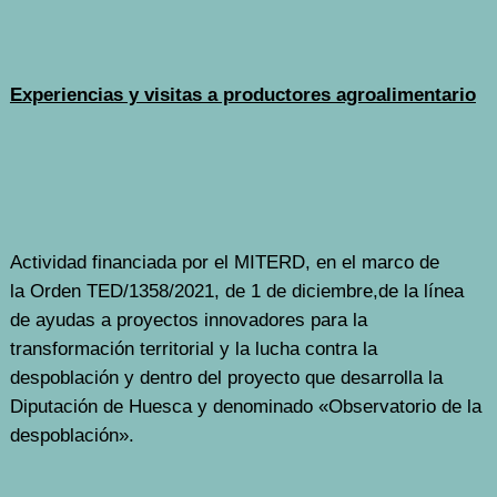
Experiencias y visitas a productores agroalimentario
Actividad financiada por el MITERD, en el marco de
la Orden TED/1358/2021, de 1 de diciembre,de la línea
de ayudas a proyectos innovadores para la
transformación territorial y la lucha contra la
despoblación y dentro del proyecto que desarrolla la
Diputación de Huesca y denominado «Observatorio de la
despoblación».