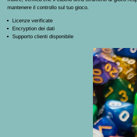
mantenere il controllo sul tuo gioco.
Licenze verificate
Encryption dei dati
Supporto clienti disponibile