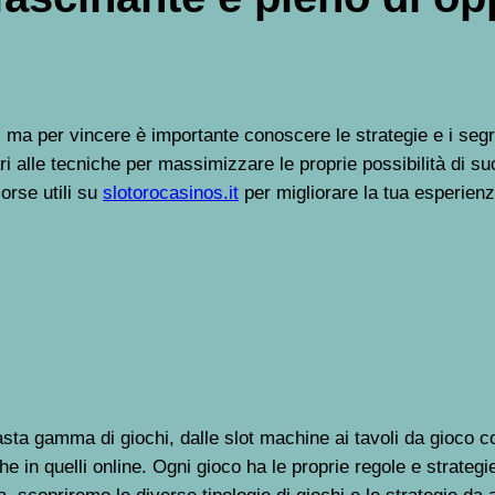
, ma per vincere è importante conoscere le strategie e i segr
ri alle tecniche per massimizzare le proprie possibilità di s
sorse utili su
slotorocasinos.it
per migliorare la tua esperienz
asta gamma di giochi, dalle slot machine ai tavoli da gioco c
che in quelli online. Ogni gioco ha le proprie regole e strate