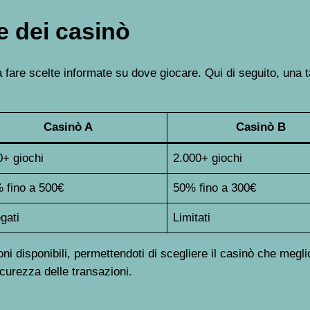
he dei casinò
 a fare scelte informate su dove giocare. Qui di seguito, una
Casinò A
Casinò B
0+ giochi
2.000+ giochi
 fino a 500€
50% fino a 300€
gati
Limitati
ioni disponibili, permettendoti di scegliere il casinò che meg
sicurezza delle transazioni.