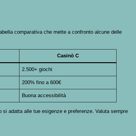
 tabella comparativa che mette a confronto alcune delle
Casinò C
2.500+ giochi
200% fino a 600€
Buona accessibilità
lio si adatta alle tue esigenze e preferenze. Valuta sempre