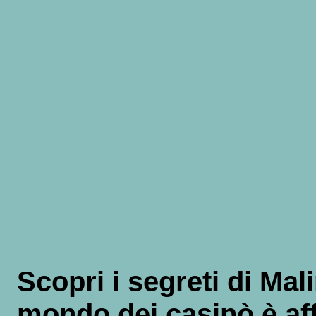
Saltar
al
contenido
Scopri i segreti di Mal
mondo dei casinò è af