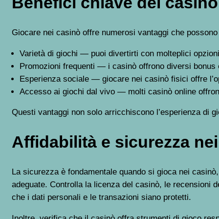
Benefici chiave dei casinò
Giocare nei casinò offre numerosi vantaggi che possono mi
Varietà di giochi — puoi divertirti con molteplici opzioni
Promozioni frequenti — i casinò offrono diversi bonus e
Esperienza sociale — giocare nei casinò fisici offre l’op
Accesso ai giochi dal vivo — molti casinò online offron
Questi vantaggi non solo arricchiscono l’esperienza di g
Affidabilità e sicurezza ne
La sicurezza è fondamentale quando si gioca nei casinò, s
adeguate. Controlla la licenza del casinò, le recensioni d
che i dati personali e le transazioni siano protetti.
Inoltre, verifica che il casinò offra strumenti di gioco re