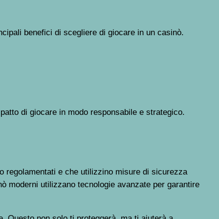
pali benefici di scegliere di giocare in un casinò.
patto di giocare in modo responsabile e strategico.
o regolamentati e che utilizzino misure di sicurezza
sinò moderni utilizzano tecnologie avanzate per garantire
ne. Questo non solo ti proteggerà, ma ti aiuterà a