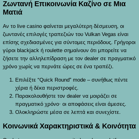
Ζωντανή Επικοινωνία Καζίνο σε Μια
Ματιά
Αν το live casino φαίνεται μεγαλύτερη δέσμευση, οι
ζωντανές επιλογές τραπεζιών του Vulkan Vegas είναι
επίσης σχεδιασμένες για σύντομες περιόδους. Γρήγοροι
γύροι blackjack ή roulette σημαίνουν ότι μπορείτε να
ζήσετε την αλληλεπίδραση με τον dealer σε πραγματικό
χρόνο χωρίς να περνάτε ώρες σε ένα τραπέζι.
Επιλέξτε “Quick Round” mode – συνήθως πέντε
χέρια ή δέκα περιστροφές.
Παρακολουθήστε τον dealer να μοιράζει σε
πραγματικό χρόνο· οι αποφάσεις είναι άμεσες.
Ολοκληρώστε μέσα σε λεπτά και συνεχίστε.
Κοινωνικά Χαρακτηριστικά & Κοινότητα