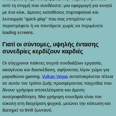
από τη στιγμή που συνδέεστε: μια εφαρμογή για κινητά
με ένα κλικ, άμεσες καταθέσεις πορτοφολιού και
λειτουργία “quick‑play” που σας επιτρέπει να
περιστρέφετε ή να ποντάρετε χωρίς να περιμένετε
loading screens.
Γιατί οι σύντομες, υψηλής έντασης
συνεδρίες κερδίζουν καρδιές
Οι σύγχρονοι παίκτες συχνά συνδυάζουν εργασία,
οικογένεια και διασκέδαση, αφήνοντας λίγον χώρο για
μαραθώνιο gaming.
Vulkan Vegas
ανταποκρίνεται τέλεια
σε αυτόν τον τρόπο ζωής προσφέροντας παιχνίδια που
δίνουν γρήγορα αποτελέσματα και άμεση
ανατροφοδότηση. Μια γρήγορη συνεδρία είναι πιο
εύκολη στη διαχείριση ψυχικά, μειώνει την κόπωση και
διατηρεί το thrill ζωντανό.