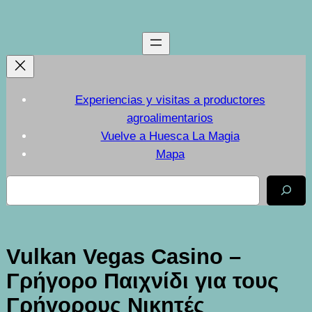
Saltar
al
contenido
Experiencias y visitas a productores
agroalimentarios
Vuelve a Huesca La Magia
Mapa
Buscar
Vulkan Vegas Casino –
Γρήγορο Παιχνίδι για τους
Γρήγορους Νικητές