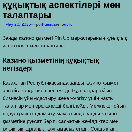
құқықтық аспектілері мен
талаптары
—
May 28, 2026
por
huesca
en
public
Заңды казино қызметі Pin Up маркаларының құқықтық
аспектілері мен талаптары
Казино қызметінің құқықтық
негіздері
Қазақстан Республикасында заңды казино қызметі
арнайы заңдармен реттеледі. Бұл заңдар ойын
бизнесін ұйымдастыру және жүргізу үшін нақты
талаптар мен ережелерді белгілейді. Мемлекет ойын
индустриясын дамыту мақсатында заңды казино
қызметіне рұқсат беріп, салықтық жеңілдіктер мен
құқықтық қорғаныс қамтамасыз етеді. Сондықтан,