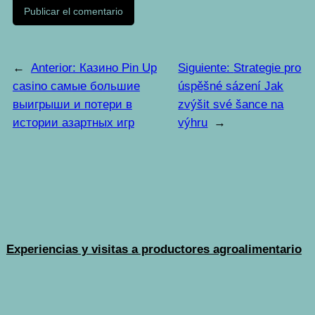
←
Anterior:
Казино Pin Up
Siguiente:
Strategie pro
casino самые большие
úspěšné sázení Jak
выигрыши и потери в
zvýšit své šance na
истории азартных игр
výhru
→
Experiencias y visitas a productores agroalimentario