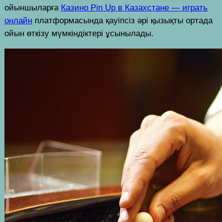
ойыншыларға
Казино Pin Up в Казахстане — играть
онлайн
платформасында қауіпсіз әрі қызықты ортада
ойын өткізу мүмкіндіктері ұсынылады.