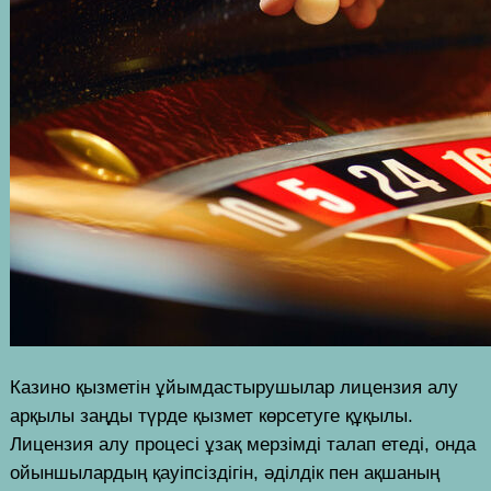
Казино қызметін ұйымдастырушылар лицензия алу
арқылы заңды түрде қызмет көрсетуге құқылы.
Лицензия алу процесі ұзақ мерзімді талап етеді, онда
ойыншылардың қауіпсіздігін, әділдік пен ақшаның