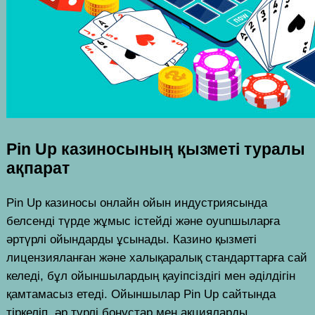
Pin Up казиносының қызметі туралы
ақпарат
Pin Up казиносы онлайн ойын индустриясында
белсенді түрде жұмыс істейді және oyunшыларға
әртүрлі ойындарды ұсынады. Казино қызметі
лицензияланған және халықаралық стандарттарға сай
келеді, бұл ойыншылардың қауіпсіздігі мен әділдігін
қамтамасыз етеді. Ойыншылар Pin Up сайтында
тіркеліп, әр түрлі бонустар мен акцияларды