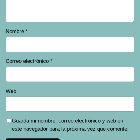
Nombre
*
Correo electrónico
*
Web
Guarda mi nombre, correo electrónico y web en
este navegador para la próxima vez que comente.