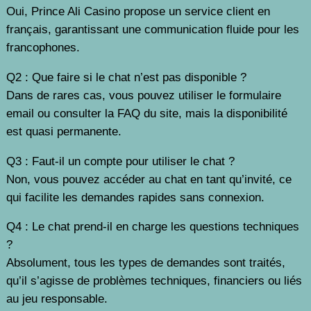
Oui, Prince Ali Casino propose un service client en
français, garantissant une communication fluide pour les
francophones.
Q2 : Que faire si le chat n’est pas disponible ?
Dans de rares cas, vous pouvez utiliser le formulaire
email ou consulter la FAQ du site, mais la disponibilité
est quasi permanente.
Q3 : Faut-il un compte pour utiliser le chat ?
Non, vous pouvez accéder au chat en tant qu’invité, ce
qui facilite les demandes rapides sans connexion.
Q4 : Le chat prend-il en charge les questions techniques
?
Absolument, tous les types de demandes sont traités,
qu’il s’agisse de problèmes techniques, financiers ou liés
au jeu responsable.