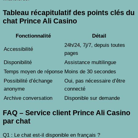
Tableau récapitulatif des points clés du
chat Prince Ali Casino
Fonctionnalité
Détail
24h/24, 7j/7, depuis toutes
Accessibilité
pages
Disponibilité
Assistance multilingue
Temps moyen de réponse
Moins de 30 secondes
Possibilité d’échange
Oui, pas nécessaire d’être
anonyme
connecté
Archive conversation
Disponible sur demande
FAQ – Service client Prince Ali Casino
par chat
Q1 : Le chat est-il disponible en français ?