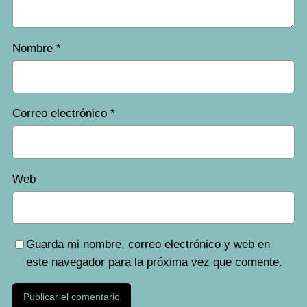
Nombre
*
Correo electrónico
*
Web
Guarda mi nombre, correo electrónico y web en
este navegador para la próxima vez que comente.