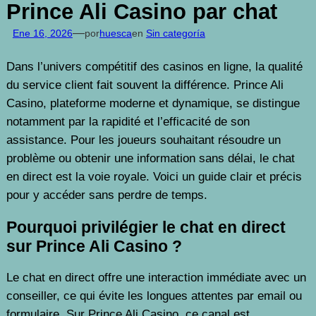
Prince Ali Casino par chat
—
Ene 16, 2026
por
huesca
en
Sin categoría
Dans l’univers compétitif des casinos en ligne, la qualité
du service client fait souvent la différence. Prince Ali
Casino, plateforme moderne et dynamique, se distingue
notamment par la rapidité et l’efficacité de son
assistance. Pour les joueurs souhaitant résoudre un
problème ou obtenir une information sans délai, le chat
en direct est la voie royale. Voici un guide clair et précis
pour y accéder sans perdre de temps.
Pourquoi privilégier le chat en direct
sur Prince Ali Casino ?
Le chat en direct offre une interaction immédiate avec un
conseiller, ce qui évite les longues attentes par email ou
formulaire. Sur Prince Ali Casino, ce canal est