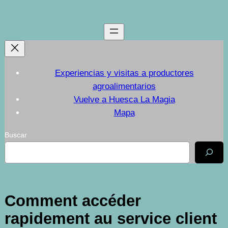
Saltar
al
contenido
Experiencias y visitas a productores
agroalimentarios
Vuelve a Huesca La Magia
Mapa
Buscar
Comment accéder
rapidement au service client