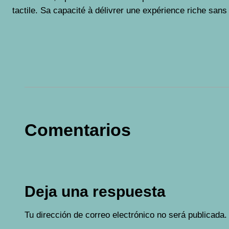
tactile. Sa capacité à délivrer une expérience riche sans
Comentarios
Deja una respuesta
Tu dirección de correo electrónico no será publicada.