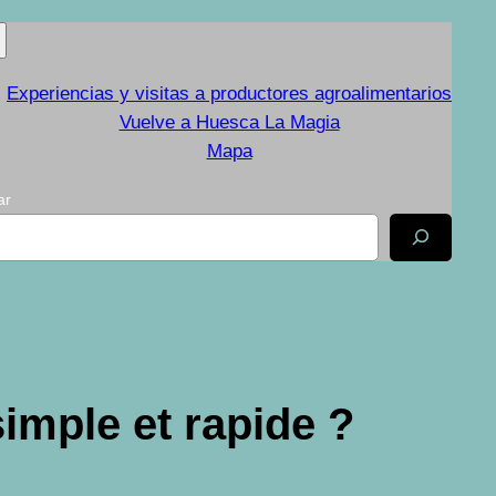
Experiencias y visitas a productores agroalimentarios
Vuelve a Huesca La Magia
Mapa
ar
simple et rapide ?