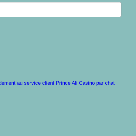
ment au service client Prince Ali Casino par chat