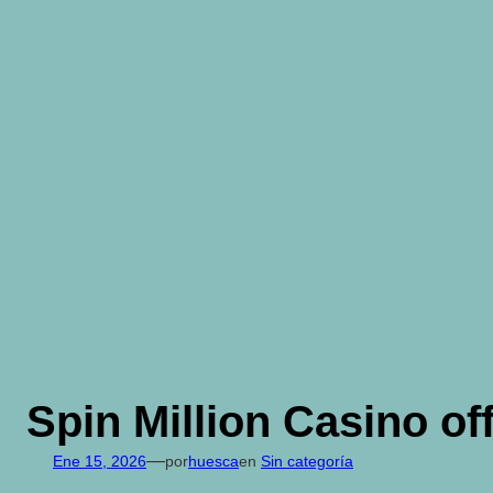
Saltar
al
contenido
Spin Million Casino off
—
Ene 15, 2026
por
huesca
en
Sin categoría