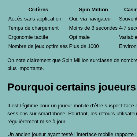
Critères
Spin Million
Casi
Accès sans application
Oui, via navigateur
Souvent
Temps de chargement
Moins de 3 secondes
4-7 sec
Ergonomie tactile
Optimale
Variable
Nombre de jeux optimisés
Plus de 1000
Environ
On note clairement que Spin Million surclasse de nombreu
plus importante.
Pourquoi certains joueurs 
Il est légitime pour un joueur mobile d’être suspect face
sessions sur smartphone. Pourtant, les retours utilisate
régulièrement mise à jour.
Un ancien joueur ayant testé l’interface mobile rapport