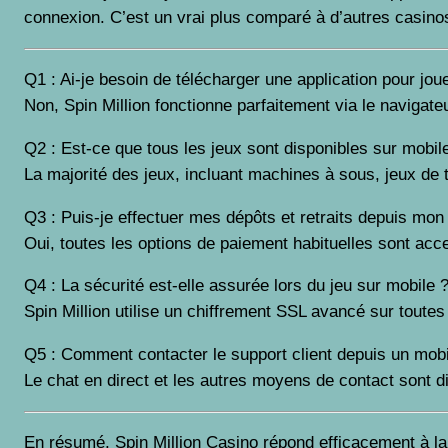
connexion. C’est un vrai plus comparé à d’autres casinos 
Q1 : Ai-je besoin de télécharger une application pour jou
Non, Spin Million fonctionne parfaitement via le navigateu
Q2 : Est-ce que tous les jeux sont disponibles sur mobil
La majorité des jeux, incluant machines à sous, jeux de t
Q3 : Puis-je effectuer mes dépôts et retraits depuis mon
Oui, toutes les options de paiement habituelles sont acc
Q4 : La sécurité est-elle assurée lors du jeu sur mobile 
Spin Million utilise un chiffrement SSL avancé sur toute
Q5 : Comment contacter le support client depuis un mobi
Le chat en direct et les autres moyens de contact sont di
En résumé, Spin Million Casino répond efficacement à l