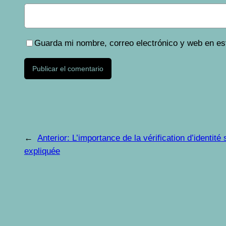
Guarda mi nombre, correo electrónico y web en es
←
Anterior:
L’importance de la vérification d’identité
expliquée