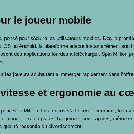
r le joueur mobile
 pensé pour séduire les utilisateurs mobiles. Dès la premiè
 iOS ou Android, la plateforme adapte instantanément son in
osent des applications lourdes à télécharger, Spin Million 
és.
ur les joueurs souhaitant s’immerger rapidement dans l’offre
e, vitesse et ergonomie au c
pour Spin Million. Les menus s’affichent clairement, les caté
 performance, les temps de chargement sont rapides, même sur
a qualité ressentie du divertissement.