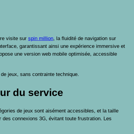
re visite sur
spin million
, la fluidité de navigation sur
terface, garantissant ainsi une expérience immersive et
propose une version web mobile optimisée, accessible
 de jeux, sans contrainte technique.
œur du service
gories de jeux sont aisément accessibles, et la taille
 des connexions 3G, évitant toute frustration. Les