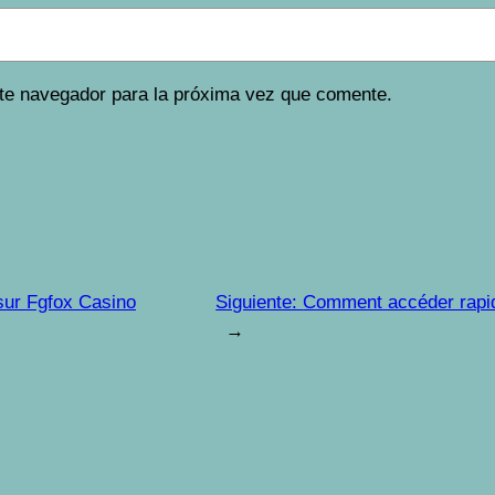
te navegador para la próxima vez que comente.
 sur Fgfox Casino
Siguiente:
Comment accéder rapide
→