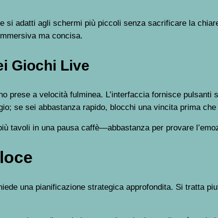
e si adatti agli schermi più piccoli senza sacrificare la chia
a immersiva ma concisa.
i Giochi Live
ngono prese a velocità fulminea. L’interfaccia fornisce puls
ggio; se sei abbastanza rapido, blocchi una vincita prima che 
u più tavoli in una pausa caffè—abbastanza per provare l’em
loce
hiede una pianificazione strategica approfondita. Si tratta piu