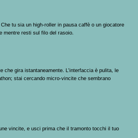
Che tu sia un high‑roller in pausa caffè o un giocatore
mentre resti sul filo del rasoio.
e che gira istantaneamente. L’interfaccia è pulita, le
rathon; stai cercando micro‑vincite che sembrano
e vincite, e usci prima che il tramonto tocchi il tuo