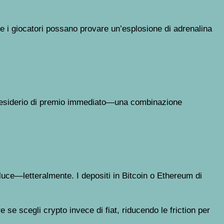
e i giocatori possano provare un’esplosione di adrenalina
l desiderio di premio immediato—una combinazione
a luce—letteralmente. I depositi in Bitcoin o Ethereum di
 se scegli crypto invece di fiat, riducendo le friction per