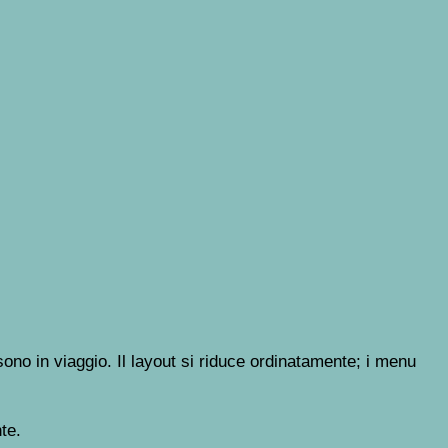
ono in viaggio. Il layout si riduce ordinatamente; i menu
te.