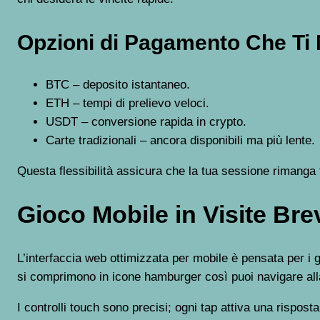
Opzioni di Pagamento Che Ti
BTC – deposito istantaneo.
ETH – tempi di prelievo veloci.
USDT – conversione rapida in crypto.
Carte tradizionali – ancora disponibili ma più lente.
Questa flessibilità assicura che la tua sessione rimanga f
Gioco Mobile in Visite Bre
L’interfaccia web ottimizzata per mobile è pensata per i 
si comprimono in icone hamburger così puoi navigare alla 
I controlli touch sono precisi; ogni tap attiva una rispos