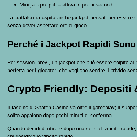
Mini jackpot pull – attiva in pochi secondi.
La piattaforma ospita anche jackpot pensati per essere c
senza dover aspettare ore di gioco.
Perché i Jackpot Rapidi Sono
Per sessioni brevi, un jackpot che può essere colpito a
perfetta per i giocatori che vogliono sentire il brivido se
Crypto Friendly: Depositi &
Il fascino di Snatch Casino va oltre il gameplay; il suppo
solito appaiono dopo pochi minuti di conferma.
Quando decidi di ritirare dopo una serie di vincite rapide,
chi desidera le vincite rapide.