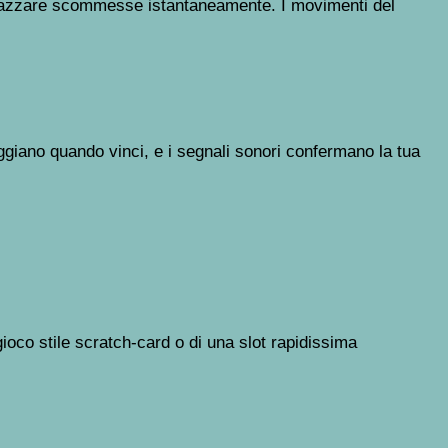
i piazzare scommesse istantaneamente. I movimenti del
ggiano quando vinci, e i segnali sonori confermano la tua
gioco stile scratch‑card o di una slot rapidissima