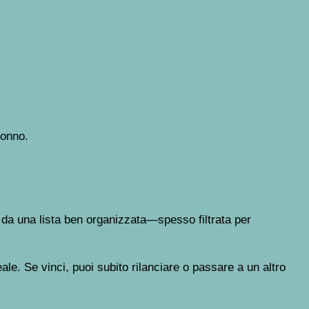
sonno.
 da una lista ben organizzata—spesso filtrata per
le. Se vinci, puoi subito rilanciare o passare a un altro